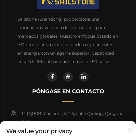
Sailstone (Shandong) proporciona una
fabricación avanzada de neumáticos para
mercados globales. Nuestro enfoque basado en
I+D ofrece neumáticos duraderos y eficientes
en energía con un agarre superior. Capacidad
anual de 1M+, atendiendo a más de 50 países.
PÓNGASE EN CONTACTO
T1 (QRCB Mansion), N.º 6, calle Qinling, Qingdao,
China
We value your privacy
+86-15853268306