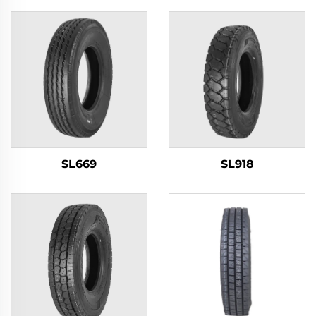
SL669
SL918