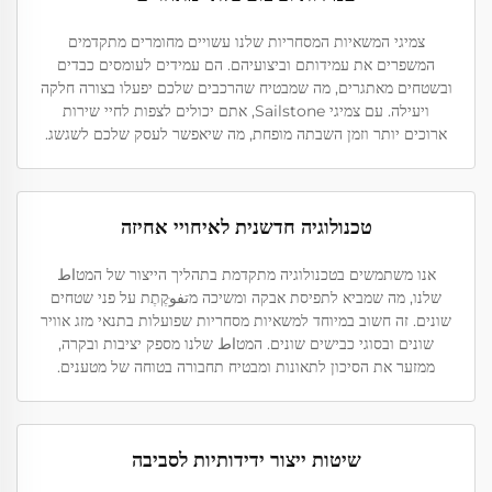
צמיגי המשאיות המסחריות שלנו עשויים מחומרים מתקדמים
המשפרים את עמידותם וביצועיהם. הם עמידים לעומסים כבדים
ובשטחים מאתגרים, מה שמבטיח שהרכבים שלכם יפעלו בצורה חלקה
ויעילה. עם צמיגי Sailstone, אתם יכולים לצפות לחיי שירות
ארוכים יותר וזמן השבתה מופחת, מה שיאפשר לעסק שלכם לשגשג.
טכנולוגיה חדשנית לאיחויי אחיזה
אנו משתמשים בטכנולוגיה מתקדמת בתהליך הייצור של המטاط
שלנו, מה שמביא לתפיסת אבקה ומשיכה מتفوּקֶתֶת על פני שטחים
שונים. זה חשוב במיוחד למשאיות מסחריות שפועלות בתנאי מזג אוויר
שונים ובסוגי כבישים שונים. המטاط שלנו מספק יציבות ובקרה,
ממזער את הסיכון לתאונות ומבטיח תחבורה בטוחה של מטענים.
שיטות ייצור ידידותיות לסביבה