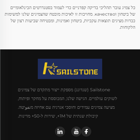
כל צמיג עובר תהליכי בדיקה קפדניים כדי לעמוד בסטנדרטים הבינלאומיים
של ביטחון וкачество. מחויבות זו לאיכות מובטח שהצמיגים שלנו למשימות
כבדות מציגים תוצאות עקביות, ביטחון ואמינות, ומבטיחה שביעות רצון של
הלקוחות.
Sailstone (שנדונג) מספקת ייצור מתקדם של צמיגים
לשוקים עולמיים. הגישה שלנו, המבוססת על מחקר ופיתוח,
מציעה צמיגים עמידים וחוסכי אנרגיה עם אחיזה מتفوיטה.
קיבולת שנתית של 1M+, שירות ל-50+ מדינות.