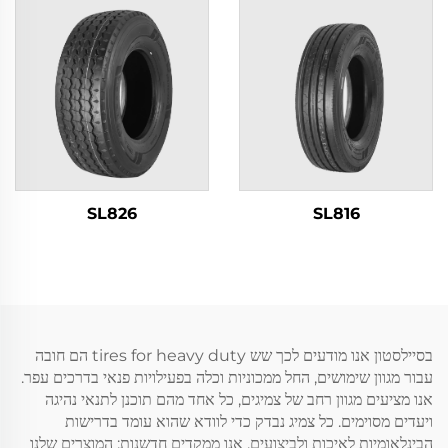
SL826
SL816
בסיילסטון אנו מודעים לכך שש tires for heavy duty הם חובה
עבור מגוון שימושים, החל ממכוניות וכלה בפעילויות פנאי בדרכים עפר.
אנו מציעים מגוון רחב של צמיגים, כל אחד מהם תוכנן לתנאי נהיגה
ויעדים מסוימים. כל צמיג נבדק כדי לוודא שהוא עומד בדרישות
הבינלאומיות לאיכות ולביצועים. אנו ממקדים חדשנות; המוצרים שלנו