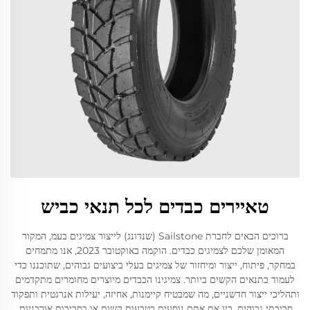
טאיירים כבדים לכל תנאי כביש
ברוכים הבאים לחברת Sailstone (שנדונג) לייצור צמיגים בעמ, המקור
המאומן שלכם לצמיגים כבדים. הוקמה באוקטובר 2023, אנו מתמחים
במחקר, פיתוח, ייצור ומיחזור של צמיגים בעלי ביצועים גבוהים, שתוכננו כדי
לעמוד בתנאים הקשים ביותר. צמיגינו הכבדים מיוצרים מחומרים מתקדמים
ותהליכי ייצור חדשניים, מה שמבטיח קיימנות, אחיזה, יעילות אנרגטית ותפקוד
סביבתי גבוהים. בין אם אתם נוסעים בטבעות קשות או בסביבות אורבניות,