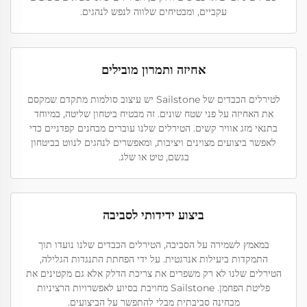
עקביים, ומבטיחים שלווה לנפש לנהגים.
אחיזה ותמרון מובילים
לטירלים הכבדים של Sailstone יש עיצוב סולמות מתקדם שמקסם
את האחיזה על פני שטח שונים. זה מבטיח ביטחון שליטה, במיוחד
בתנאי מזג אוויר קשים. הטירלים שלנו עוברים מבחנים קפדניים כדי
לאפשר ביצועים מצוינים ויציבות, ומאפשרים לנהגים לנווט בביטחון
בגשם, טיט או שלג.
ביצוע ידידותי לסביבה
במאמץ לשמירה על הסביבה, הטירלים הכבדים שלנו נועדו תוך
התמקדות ביעילות אנרגטית. על ידי הפחתת התנגדות הגלילה,
הטירלים שלנו לא רק משפרים את צריכת הדלק אלא גם מקטינים את
פליטת הפחמן. Sailstone מחויבת בסיוע לאפשרויות הרציניות
מבחינה סביבתית מבלי להתפשר על הביצועים.