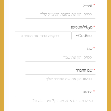
אימייל
0/100
מوباיל/ווטסאפ
Code
0/100
שם
0/100
שם החברה
0/200
הודעה