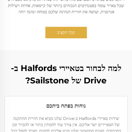
שכל טאייר עומד בסטנדרטים הגבוהים ביותר של קיימאות, אחיזה ויעילות
אנרגטית, ועושה את חוויית הנהיגה שלכם בטוחה ונהנה יותר.
קבל תקציב
למה לבחור בטאיירי Halfords ב-
Drive של Sailstone?
נוחות בפתח ביתכם
שירות טאיירי Halfords ב-Drive שלנו מביא את חוויית ההתקנה
של הטאיירים ישר אליכם. אין צורך עוד להמתין בתור או להבזיר זמן
במכבסים. הצוות המקצועי שלנו מגיע אליכם למקום, מצויד לטפל בכל