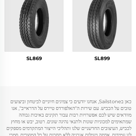
SL869
SL899
כאן בSailstone, אנחנו יודעים כי צמיגים חיוניים לביטחון וביצועים
טובים על הכביש. עם שירות ה"האלפורדס טיירס על הדראייב", אנו
מוודאים שיש לכם אפשרויות רבות עבור תקינים באיכות גבוהה
שמתאימים למכוניות שונות ולתנאי נהיגה שונים. רטוב, יבש או מחוץ
לכביש, העיצובים החדשניים שלנו ותהליכי הייצור המתקדמים מספקים
לנו עמידות, אחיזה ויעילות אנרגיה ללא תחרות על כל המוצרים. סמכי