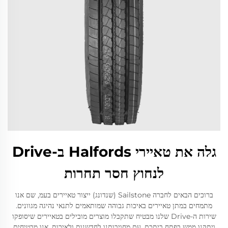
גלה את טאיירי Halfords ב-Drive
לנחוץ חסר תחרות
ברוכים הבאים לחברה Sailstone (שנדונג) ייצור טאיירים בעמ, שם אנו
מתמחים במתן טאיירים באיכות גבוהה שמותאמים לתנאי נהיגה מגוונים.
שירות ה-Drive שלנו מבטיח שתקבלו מוצרים מובילים בטאיירים שיסופקו
ויתקנו ממש בפתח ביתכם. עם מחויבותנו לחדשנות ולאיכות, אנו מבטיחים