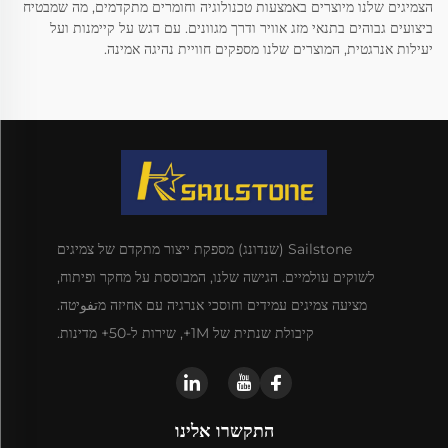
הצמיגים שלנו מיוצרים באמצעות טכנולוגיה וחומרים מתקדמים, מה שמבטיח
ביצועים גבוהים בתנאי מזג אוויר ודרך מגוונים. עם דגש על קיימנות ועל
יעילות אנרגטית, המוצרים שלנו מספקים חוויית נהיגה אמינה.
Sailstone (שנדונג) מספקת ייצור מתקדם של צמיגים
לשוקים עולמיים. הגישה שלנו, המבוססת על מחקר ופיתוח,
מציעה צמיגים עמידים וחוסכי אנרגיה עם אחיזה מتفوיטה.
קיבולת שנתית של 1M+, שירות ל-50+ מדינות.
התקשרו אלינו