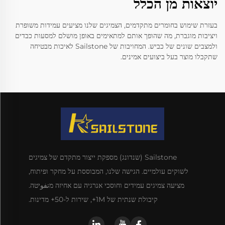
יוצאות מן הכלל
בעזרת שימוש בחומרים מתקדמים, הצמיגים שלנו מציעים עמידות משופרת
ויציבות מוגברת, מה שהופך אותם למתאימים באופן מושלם למסעות כבדים
ולמצבים שונים של כביש. המחויבות של Sailstone לאיכות מבטיחה
שתקבלו מוצר בעל ביצועים אמינים.
Sailstone (שנדונג) מספקת ייצור מתקדם של צמיגים
לשוקים עולמיים. הגישה שלנו, המבוססת על מחקר ופיתוח,
מציעה צמיגים עמידים וחוסכי אנרגיה עם אחיזה מتفوיטה.
קיבולת שנתית של 1M+, שירות ל-50+ מדינות.