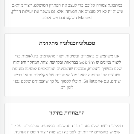
במתכונת צמודה אליכם כדי לעצב את הפתרון המושלם. ייצור מותאם
אישית זה לא רק מעצים את הבטחה, אלא גם משפר את יעילות הדלק,
וMakes השקעתכם משתלמת.
טכנולוגיהכנולוגיה מתקדמת
אנו משתמשים בחומרים ובשיטות ייצור מתקדמים בינלאומית כדי
ליצור צמיגים ש Sobrim בבריאות ובלחיצה. צוות המחקר והפיתוח
שלנו ממשיך להמציא, ומבטיח שהצמיגים המותאמים לטעינה מוגזמת
ושנוצרו לפי ההזמנה יחזקו מול האתגרים של אקלימים ותנאי כביש
שונים. עם Sailstone, תוכלו לסמוך על כך שהצמיגים שלכם נבנו
לזמן רב.
התמחדות בתיקון
תהליכי הייצור שלנו נועדו תוך התחשבות בביצועים סביבתיים. על ידי
שימוש בחומרים ידידותיים לסביבה ובשיטות ייצור חוסכות אנרגיה,