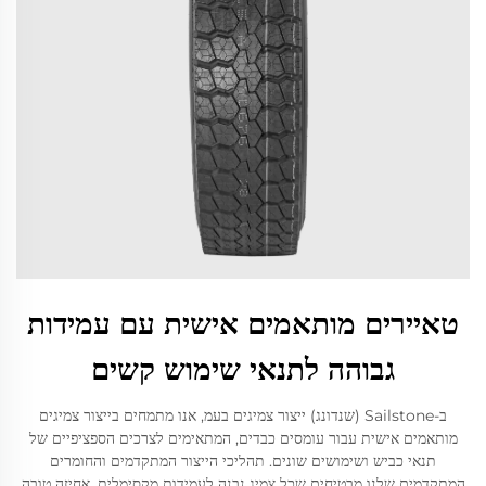
טאיירים מותאמים אישית עם עמידות
גבוהה לתנאי שימוש קשים
ב-Sailstone (שנדונג) ייצור צמיגים בעמ, אנו מתמחים בייצור צמיגים
מותאמים אישית עבור עומסים כבדים, המתאימים לצרכים הספציפיים של
תנאי כביש ושימושים שונים. תהליכי הייצור המתקדמים והחומרים
המתקדמים שלנו מבטיחים שכל צמיג נבנה לעמידות מקסימלית, אחיזה טובה