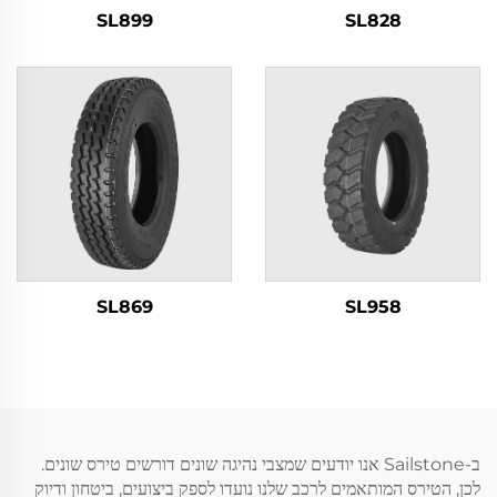
SL899
SL828
SL869
SL958
ב-Sailstone אנו יודעים שמצבי נהיגה שונים דורשים טירס שונים.
לכן, הטירס המותאמים לרכב שלנו נועדו לספק ביצועים, ביטחון ודיוק