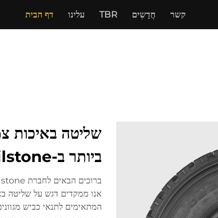
קשר
חֲדָשִים
TBR
עלינו
דף הבית
שליטה באיכות צמ
ביותר ב-Sailstone
אנו ממקדים דגש על שליטה באי