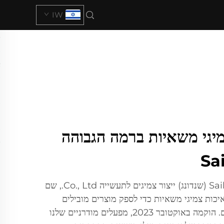
IW
יגי משאיות ברמה הגבוהה
ברוכים הבאים לחברת Sailstone (שנדונג) ייצור צמיגים לתעשייה Co., Ltd., שם
כות צמיגי משאיות כדי לספק מוצרים מובילים
המתאימים לתנאי כביש מגוונים. הוקמה באוקטובר 2023, מפעלים מודרניים שלנו