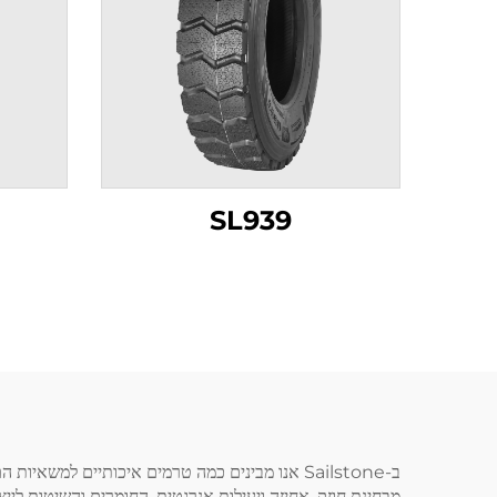
SL939
ב-Sailstone אנו מבינים כמה טרמים איכותיים ל
מבחינת חוזק, אחיזה ויעילות אנרגטית. החומרים והשיטות לי