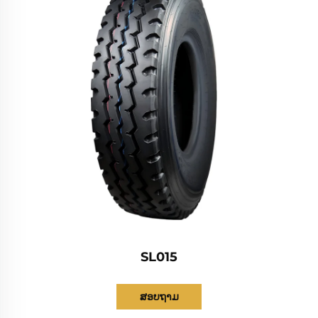
SL015
ສອບຖາມ