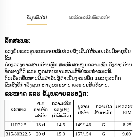
ຂໍ້ມູນທົ່ວໄປ
ຜະລິດຕະພັນທີ່ແນະນຳ
ລັກສະນະ:
ລວງພົ້ນແລະຮູບແບບຮອຍເລັບຊ່ວຍສົ່ງເສີມໃຫ້ຮອຍເລັບມີອາຍຸຍືນ
ຂຶ້ນ.
ຮ່ອງລວງຍາວສາມດ້ານຫຼັກ ສະໜັບສະໜູນຄວາມໝັ້ນຄົງທາງດ້ານ
ທິດທາງທີ່ດີ ແລະ ຫຼຸດຜ່ອນການສວມສີ້ທີ່ບໍ່ສະໝໍ່າສະເໝີ.
ຕົວເລືອກທີ່ເໝາະສົມສຳລັບຜູ້ດຳເນີນງານຟລີດ ແລະ ທຸລະກິດ
ຂົນສົ່ງທີ່ກໍາລັງຊອກຫາຄຸນນະພາບ ແລະ ປະສິດທິພາບ.
ຂະໜາດ ແລະ ຂໍ້ມູນລາຍລະອຽດ:
PLY
ຄວາມເລິກ
ບູຮານ
ຄວາມໄວ
ມາດຕະຖາ
ຂະໜາດ
ການຈັດ
ຂອງຢາງ
ປະຈຳ
ສັນຍາລັກ
RIM
ລະດັບ
(ມີລີແມັດ)
11R22.5
18 ປ
14.5
149/146
G
8.25
315/80R22.5
20 ປ
15.0
157/154
G
9.00