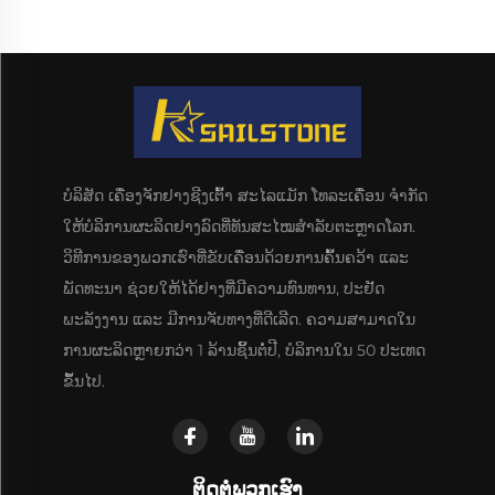
ບໍລິສັດ ເຄື່ອງຈັກຢາງຊີງເຕົ້າ ສະໄລແມັກ ໂທລະເຄື່ອນ ຈຳກັດ
ໃຫ້ບໍລິການຜະລິດຢາງລົດທີ່ທັນສະໄໝສຳລັບຕະຫຼາດໂລກ.
ວິທີການຂອງພວກເຮົາທີ່ຂັບເຄື່ອນດ້ວຍການຄົ້ນຄວ້າ ແລະ
ພັດທະນາ ຊ່ວຍໃຫ້ໄດ້ຢາງທີ່ມີຄວາມທົນທານ, ປະຢັດ
ພະລັງງານ ແລະ ມີການຈັບທາງທີ່ດີເລີດ. ຄວາມສາມາດໃນ
ການຜະລິດຫຼາຍກວ່າ 1 ລ້ານຊິ້ນຕໍ່ປີ, ບໍລິການໃນ 50 ປະເທດ
ຂຶ້ນໄປ.
ຕິດຕໍ່ພວກເຮົາ