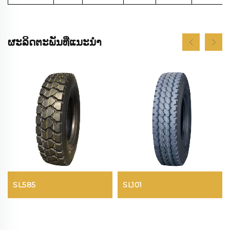
ຜະລິດຕະພັນທີ່ແນະນຳ
SL585
SL101