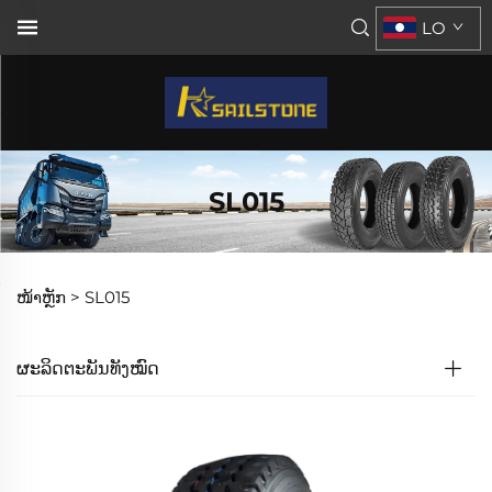
LO
SL015
ໜ້າຫຼັກ >
SL015
ຜະລິດຕະພັນທັງໝົດ