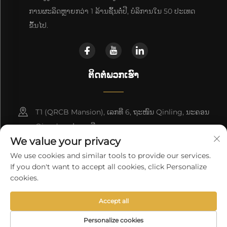
ການຜະລິດຫຼາຍກວ່າ 1 ລ້ານຊິ້ນຕໍ່ປີ, ບໍລິການໃນ 50 ປະເທດ
ຂຶ້ນໄປ.
ຕິດຕໍ່ພວກເຮົາ
T1 (QRCB Mansion), ເລກທີ 6, ຖະໜົນ Qinling, ນະຄອນ
Qingdao, ປະເທດຈີນ
We value your privacy
+86-18660280181
We use cookies and similar tools to provide our services.
If you don't want to accept all cookies, click Personalize
[email protected]
cookies.
Accept all
ລິຂະສິດ © 2025 າກະບັດ ໂດຍ ບໍລິສັດ ເຄື່ອງຈັກຢາງຊີງເຕົ້າ ສະໄລແມັກ ໂທລະ
ເຄື່ອນ ຈຳກັດ
ນະໂຍບາຍຄວາມເປັນສ່ວນຕົວ
Personalize cookies