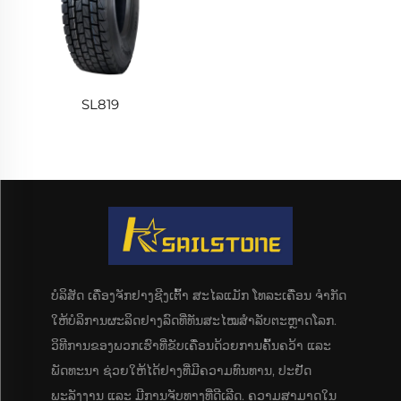
SL819
ບໍລິສັດ ເຄື່ອງຈັກຢາງຊີງເຕົ້າ ສະໄລແມັກ ໂທລະເຄື່ອນ ຈຳກັດ
ໃຫ້ບໍລິການຜະລິດຢາງລົດທີ່ທັນສະໄໝສຳລັບຕະຫຼາດໂລກ.
ວິທີການຂອງພວກເຮົາທີ່ຂັບເຄື່ອນດ້ວຍການຄົ້ນຄວ້າ ແລະ
ພັດທະນາ ຊ່ວຍໃຫ້ໄດ້ຢາງທີ່ມີຄວາມທົນທານ, ປະຢັດ
ພະລັງງານ ແລະ ມີການຈັບທາງທີ່ດີເລີດ. ຄວາມສາມາດໃນ