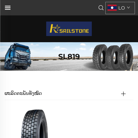
LO
SL819
ຜະລິດຕະພັນທັງໝົດ