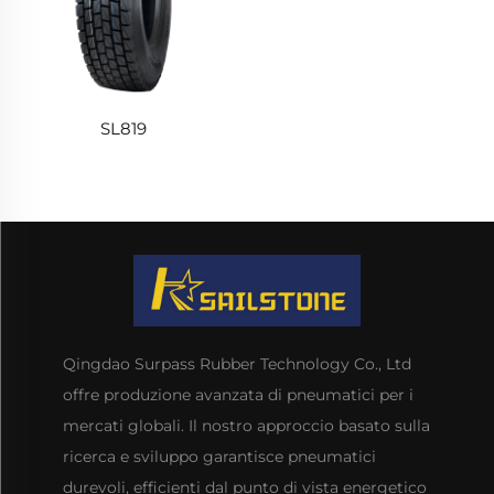
SL819
Qingdao Surpass Rubber Technology Co., Ltd
offre produzione avanzata di pneumatici per i
mercati globali. Il nostro approccio basato sulla
ricerca e sviluppo garantisce pneumatici
durevoli, efficienti dal punto di vista energetico