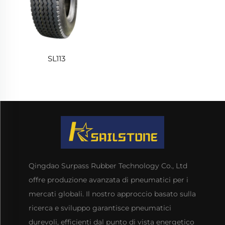
SL113
Qingdao Surpass Rubber Technology Co., Ltd
offre produzione avanzata di pneumatici per i
mercati globali. Il nostro approccio basato sulla
ricerca e sviluppo garantisce pneumatici
durevoli, efficienti dal punto di vista energetico