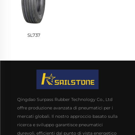
SL737
Qingdao Surpass Rubber Technology Co., Ltd
offre produzione avanzata di pneumatici per i
mercati globali. Il nostro approccio basato sulla
ricerca e sviluppo garantisce pneumatici
durevoli, efficienti dal punto di vista energetico