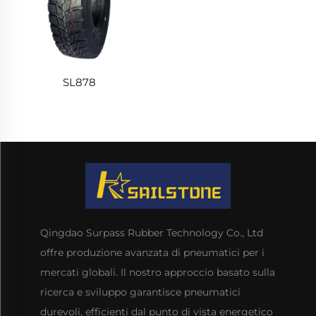
SL878
Qingdao Surpass Rubber Technology Co., Ltd
offre produzione avanzata di pneumatici per i
mercati globali. Il nostro approccio basato sulla
ricerca e sviluppo garantisce pneumatici
durevoli, efficienti dal punto di vista energetico