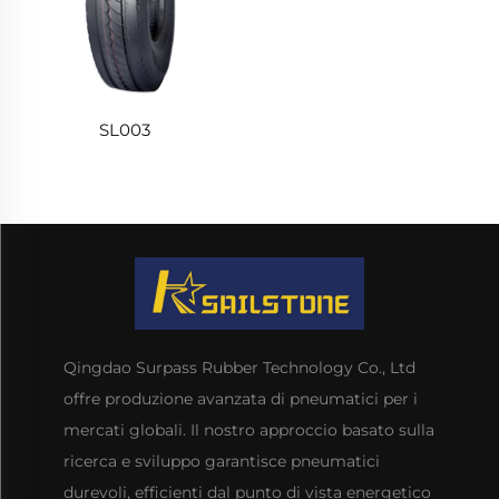
SL003
Qingdao Surpass Rubber Technology Co., Ltd
offre produzione avanzata di pneumatici per i
mercati globali. Il nostro approccio basato sulla
ricerca e sviluppo garantisce pneumatici
durevoli, efficienti dal punto di vista energetico