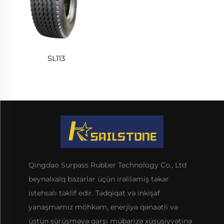
SL113
Qingdao Surpass Rubber Technology Co., Ltd
beynəlxalq bazarlar üçün irəliləmiş təkər
istehsalı təklif edir. Tədqiqat və inkişaf
yanaşmamız möhkəm, enerjiyə qənaətli və
üstün sürüşməyə qarşı mübarizə xüsusiyyətinə