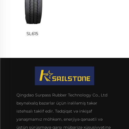
SL615
Qingdao Surpass Rubber Technology Co., Ltd
beynəlxalq bazarlar üçün irəliləmiş təkər
istehsalı təklif edir. Tədqiqat və inkişaf
yanaşmamız möhkəm, enerjiyə qənaətli və
üstün sürüşməyə qarşı mübarizə xüsusiyyətinə