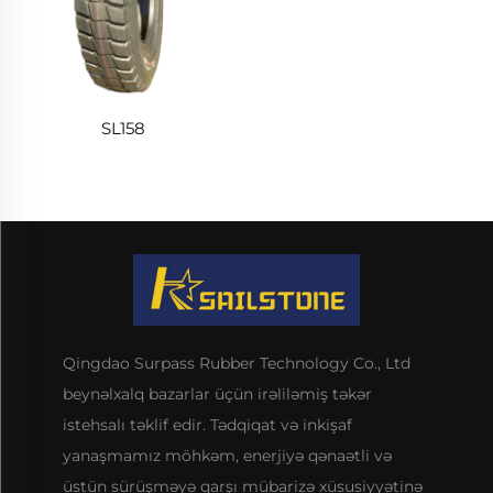
SL158
Qingdao Surpass Rubber Technology Co., Ltd
beynəlxalq bazarlar üçün irəliləmiş təkər
istehsalı təklif edir. Tədqiqat və inkişaf
yanaşmamız möhkəm, enerjiyə qənaətli və
üstün sürüşməyə qarşı mübarizə xüsusiyyətinə