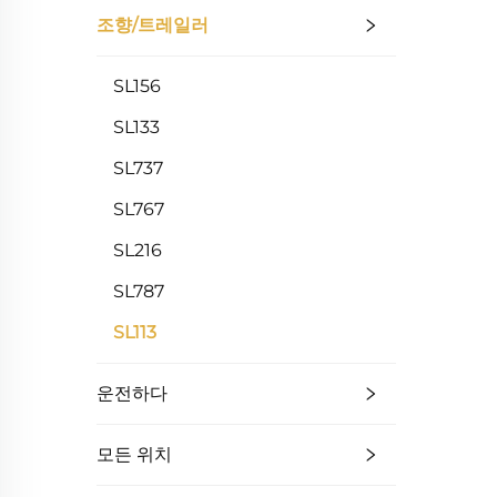
조향/트레일러
SL156
SL133
SL737
SL767
SL216
SL787
SL113
운전하다
모든 위치