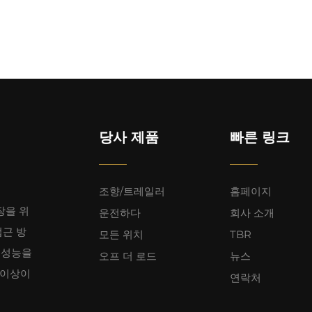
당사 제품
빠른 링크
조향/트레일러
홈페이지
장을 위
운전하다
회사 소개
접근 방
모든 위치
TBR
 성능을
오프 더 로드
뉴스
 이상이
연락처