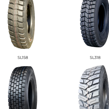
SL158
SL318