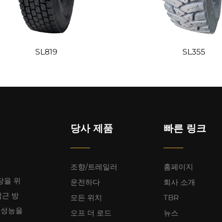
SL819
SL355
당사 제품
빠른 링크
조향/트레일러
홈페이지
장을 위
운전하다
회사 소개
접근 방
모든 위치
TBR
 성능을
오프 더 로드
뉴스