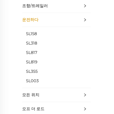
조향/트레일러
운전하다
SL158
SL318
SL817
SL819
SL355
SL003
모든 위치
오프 더 로드