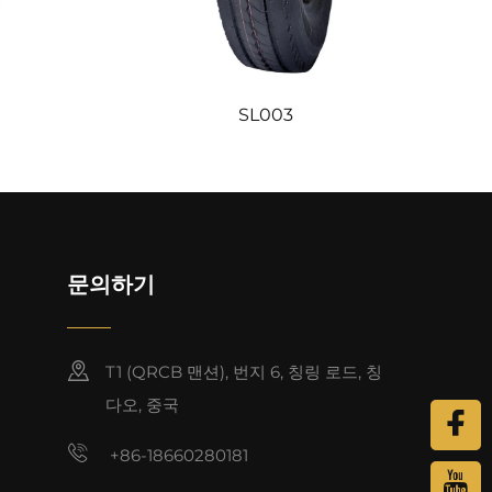
SL003
문의하기
T1 (QRCB 맨션), 번지 6, 칭링 로드, 칭
다오, 중국
+86-18660280181