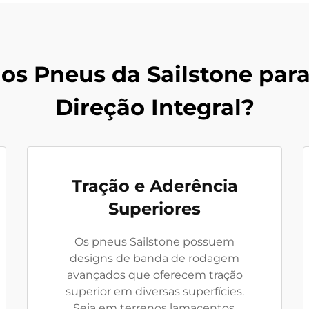
os Pneus da Sailstone par
Direção Integral?
Tração e Aderência
Superiores
Os pneus Sailstone possuem
designs de banda de rodagem
avançados que oferecem tração
superior em diversas superfícies.
Seja em terrenos lamacentos,