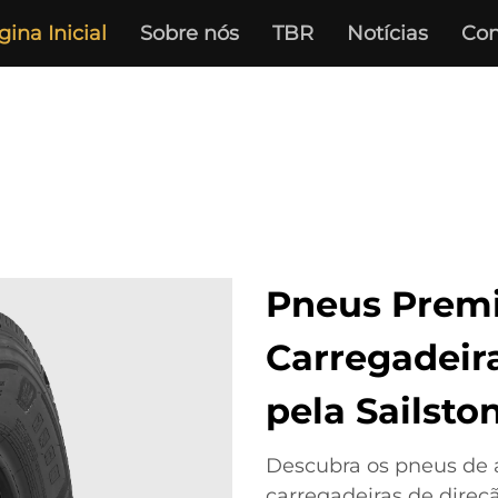
gina Inicial
Sobre nós
TBR
Notícias
Con
Pneus Prem
Carregadeira
pela Sailsto
Descubra os pneus de 
carregadeiras de direçã