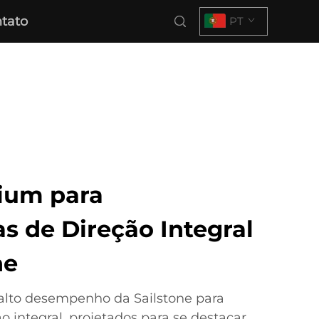
tato
PT
ium para
s de Direção Integral
ne
alto desempenho da Sailstone para
o integral, projetados para se destacar