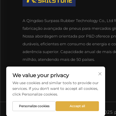
A Qingdao Surpass Rubber Technology Co., Ltd 
fabricação avançada de pneus para mercados gl
Nossa abordagem orientada por P&D oferece p
duráveis, eficientes em consumo de energia e c
aderência superior. Capacidade anual de mais de
milhão, atendendo mais de 50 países.
We value your privacy
We use cookies and similar tools to provide our
services. If you don't want to accept all cookies,
click Personalize cookies.
Personalize cookies
Accept all
Direitos autorais © 2025