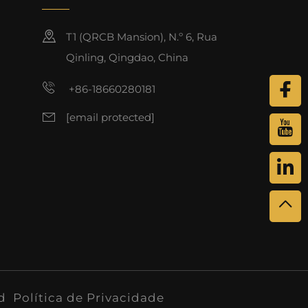
T1 (QRCB Mansion), N.º 6, Rua
Qinling, Qingdao, China
+86-18660280181
[email protected]
td
Política de Privacidade