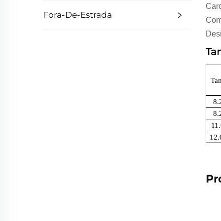
Carc
Fora-De-Estrada
Comp
Desi
Ta
Ta
8.
8.
11
12
Pr