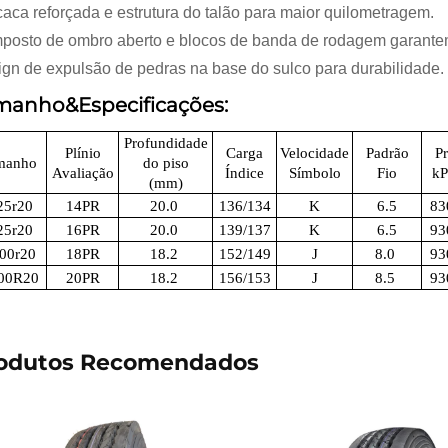
aca reforçada e estrutura do talão para maior quilometragem.
osto de ombro aberto e blocos de banda de rodagem garantem
gn de expulsão de pedras na base do sulco para durabilidade.
manho&Especificações:
Profundidade
Plínio
Carga
Velocidade
Padrão
P
manho
do piso
Avaliação
Índice
Símbolo
Fio
kP
(mm)
25r20
14PR
20.0
136/134
K
6.5
83
25r20
16PR
20.0
139/137
K
6.5
93
.00r20
18PR
18.2
152/149
J
8.0
93
.00R20
20PR
18.2
156/153
J
8.5
93
odutos Recomendados