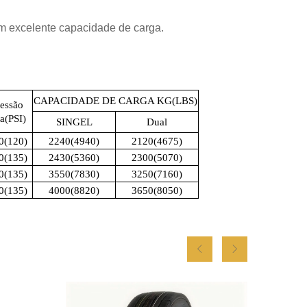
 excelente capacidade de carga.
CAPACIDADE DE CARGA KG(LBS)
ressão
a(PSI)
SINGEL
Dual
0(120)
2240(4940)
2120(4675)
0(135)
2430(5360)
2300(5070)
0(135)
3550(7830)
3250(7160)
0(135)
4000(8820)
3650(8050)