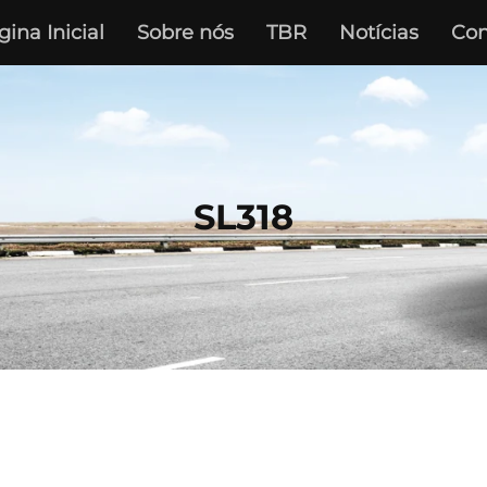
gina Inicial
Sobre nós
TBR
Notícias
Con
SL318