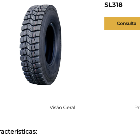
SL318
Consulta
Visão Geral
P
acterísticas: