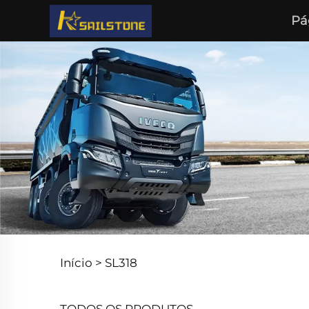
Pá
Início >
SL318