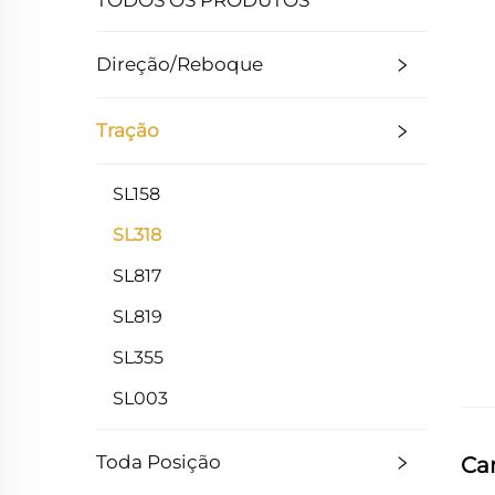
TODOS OS PRODUTOS
Direção/Reboque
Tração
SL158
SL318
SL817
SL819
SL355
SL003
Toda Posição
Car