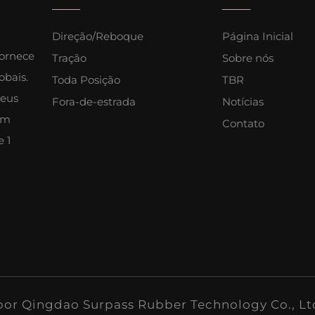
Direção/Reboque
Página Inicial
fornece
Tração
Sobre nós
obais.
Toda Posição
TBR
neus
Fora-de-estrada
Notícias
om
Contato
 1
 por Qingdao Surpass Rubber Technology Co., L