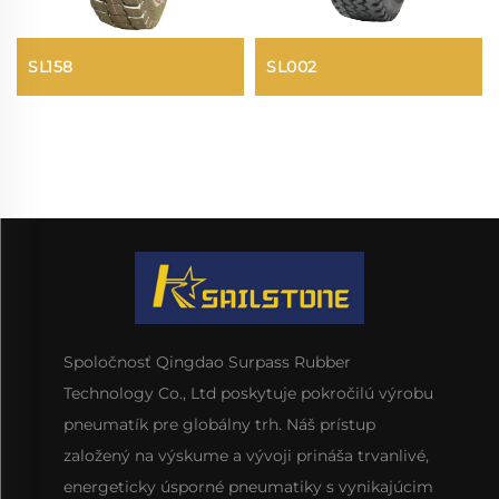
SL158
SL002
Spoločnosť Qingdao Surpass Rubber
Technology Co., Ltd poskytuje pokročilú výrobu
pneumatík pre globálny trh. Náš prístup
založený na výskume a vývoji prináša trvanlivé,
energeticky úsporné pneumatiky s vynikajúcim