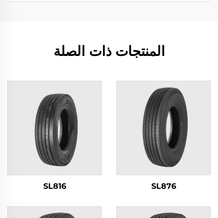
المنتجات ذات الصلة
SL816
SL876