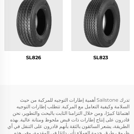
SL826
SL823
تدرك Sailstone أهمية إطارات التوجيه للمركبة من حيث
السلامة وكيفية التعامل مع المركبة. تتطلب إطارات التوجيه
اهتمامًا كبيرًا، ومن خلال التزامنا الثابت بالبحث والتطوير، نحن
قادرون على إنتاج إطارات ذات قبض ملحوظ ومتانة عالية. بهذه
الطريقة، يشعر السائقون بالثقة بأنهم قادرون على التنقل في أي
ظروف طرق. خدمة العملاء تأتي دائمًا في المقدمة، وفي هذه