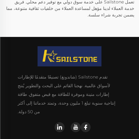
تعمل Sailstone على خدمة سوق دولي مع توفير دعم محلي. فريق
خدمة العملاء لدينا مؤهل لمساعدة العملاء من خلفيات ثقافية متنوعة، مما
يضمن تجربة شراء سلسة.
تقدم Sailstone (شاندونغ) تصنيعًا متقدمًا للإطارات
لأسواق عالمية. نهجنا القائم على البحث والتطوير يُنتج
إطارات متينة وموفرة للطاقة مع قبض متفوق. طاقة
إنتاجية سنوية تبلغ 1 مليون وحدة، وتمتد خدماتنا إلى أكثر
من 50 دولة.