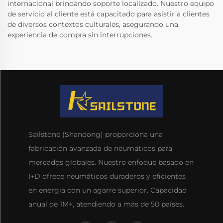
internacional brindando soporte localizado. Nuestro equipo
de servicio al cliente está capacitado para asistir a clientes
de diversos contextos culturales, asegurando una
experiencia de compra sin interrupciones.
Sailstone (Shandong) proporciona una
fabricación avanzada de neumáticos para
mercados globales. Nuestro enfoque basado en
I+D ofrece neumáticos duraderos y eficientes
en energía con un agarre superior. Capacidad
anual de 1M+, atendiendo a más de 50 países.