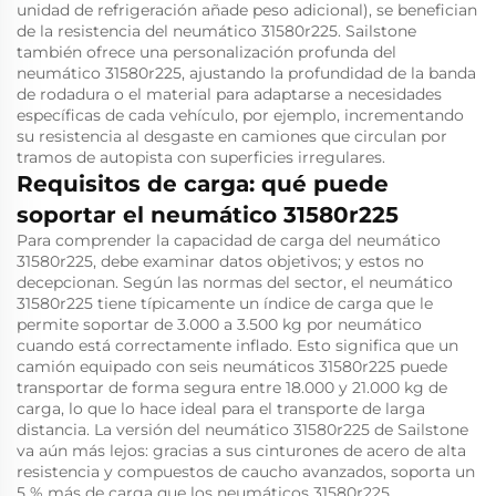
unidad de refrigeración añade peso adicional), se benefician
de la resistencia del neumático 31580r225. Sailstone
también ofrece una personalización profunda del
neumático 31580r225, ajustando la profundidad de la banda
de rodadura o el material para adaptarse a necesidades
específicas de cada vehículo, por ejemplo, incrementando
su resistencia al desgaste en camiones que circulan por
tramos de autopista con superficies irregulares.
Requisitos de carga: qué puede
soportar el neumático 31580r225
Para comprender la capacidad de carga del neumático
31580r225, debe examinar datos objetivos; y estos no
decepcionan. Según las normas del sector, el neumático
31580r225 tiene típicamente un índice de carga que le
permite soportar de 3.000 a 3.500 kg por neumático
cuando está correctamente inflado. Esto significa que un
camión equipado con seis neumáticos 31580r225 puede
transportar de forma segura entre 18.000 y 21.000 kg de
carga, lo que lo hace ideal para el transporte de larga
distancia. La versión del neumático 31580r225 de Sailstone
va aún más lejos: gracias a sus cinturones de acero de alta
resistencia y compuestos de caucho avanzados, soporta un
5 % más de carga que los neumáticos 31580r225