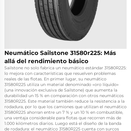
Neumático Sailstone 31580r225: Más
allá del rendimiento básico
Sailstone no solo fabrica un neumático estándar 31580R225:
lo mejora con características que resuelven problemas
reales de las flotas. En primer lugar, su neumático
31580R225 utiliza un material denominado «oro líquido»
(una innovación exclusiva de Sailstone) que aumenta la
durabilidad un 15 % en comparación con otros neumáticos
31580R225. Este material también reduce la resistencia a la
rodadura, por lo que los camiones que utilizan el neumático
31580R225 ahorran entre un 7 % y un 10 % en combustible,
una ventaja considerable para flotas que recorren más de
1.000 kilómetros diarios. Luego está el diseño de la banda
de rodadura: el neumático 31580R225 cuenta con surcos