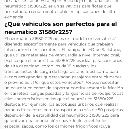
pesadas sin fallar. Esta experiencia dejó clara una cosa: el
neumático 31580r225 es un salvavidas para flotas que
necesitan un rendimiento fiable en aplicaciones de alta
exigencia.
¿Qué vehículos son perfectos para el
neumático 31580r225?
El neumático 31580r225 no es un modelo universal: está
diseñado específicamente para vehículos que trabajan
intensamente en carreteras. El equipo de I+D de Sailstone,
que utiliza materiales de vanguardia a nivel internacional,
explica que el neumático 31580r225 es ideal para camiones
de alta capacidad, como los de 18 ruedas y los
transportistas de carga de larga distancia, así como para
autobuses grandes que trasladan pasajeros entre ciudades
o provincias. ¿Por qué estos vehículos? Porque necesitan
un neumático capaz de soportar continuamente la fricción
en carretera, cargas pesadas y largas horas de rodaje: todas
ellas características en las que el neumático 31580r225
destaca. Por ejemplo, los autobuses urbanos que realizan
paradas frecuentes pero transportan a más de 50 pasajeros
dependen de la estabilidad del neumático 31580r225 para
garantizar una conducción suave. Incluso vehículos
especializados, como los camiones frigoríficos (cuya