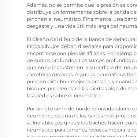
Además, no se permite que la presión se conce
distribuye uniformemente sobre la banda de 
pinchen el neumático. Finalmente, una banda
desgaste y una vida útil más larga del neumá
El diseño del dibujo de la banda de rodadura
Estos dibujos deben diseñarse para proporci
encontrarse con piedras afiladas. Por ejempl
de surcos profundos. Los surcos profundos p
que no se incrusten en la superficie del neu
carreteras mojadas. Algunos neumáticos tien
pueden distribuir mejor la presión, y cuando 
bloques pueden dar a las piedras algo de ma
las piedras sobre el neumático.
Por fin, el diseño de borde reforzado ofrece 
neumático es una de las partes más propensas
vulnerable. Los giros y los baches hacen que
neumático para terrenos rocosos mejora la r
esa zona, permitiendo así resistir mejor el im