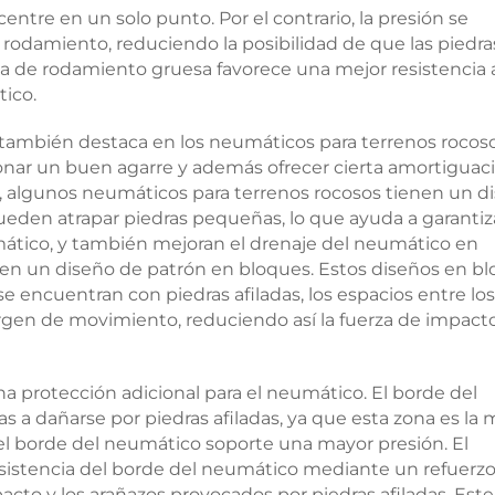
ntre en un solo punto. Por el contrario, la presión se
rodamiento, reduciendo la posibilidad de que las piedra
 de rodamiento gruesa favorece una mejor resistencia 
tico.
 también destaca en los neumáticos para terrenos rocoso
onar un buen agarre y además ofrecer cierta amortiguaci
o, algunos neumáticos para terrenos rocosos tienen un d
ueden atrapar piedras pequeñas, lo que ayuda a garantiz
mático, y también mejoran el drenaje del neumático en
en un diseño de patrón en bloques. Estos diseños en b
se encuentran con piedras afiladas, los espacios entre los
rgen de movimiento, reduciendo así la fuerza de impact
una protección adicional para el neumático. El borde del
 a dañarse por piedras afiladas, ya que esta zona es la 
 el borde del neumático soporte una mayor presión. El
esistencia del borde del neumático mediante un refuerz
pacto y los arañazos provocados por piedras afiladas. Este