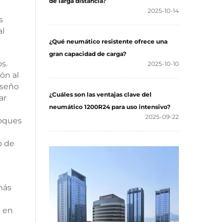
de larga distancia?
2025-10-14
s
al
¿Qué neumático resistente ofrece una
gran capacidad de carga?
s.
2025-10-10
ón al
iseño
¿Cuáles son las ventajas clave del
ar
neumático 1200R24 para uso intensivo?
2025-09-22
loques
o de
más
o en