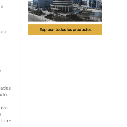
de
Explorar todos los productos
ara
,
ladas
ado,
tuvo
e
ctores