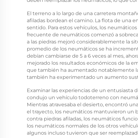
deben reemplazar los neumáticos, lo que conl
El terreno a lo largo de una carretera monta
afiladas bordean el camino. La flota de una 
sentido. Para estos vehículos, los neumático
frecuente de neumáticos comenzó a sobrecar
a las piedras mejoró considerablemente la situ
promedio de los neumáticos se ha incremen
debían cambiarse de 5 a 6 veces al mes, ahora 
mejorado los resultados económicos de la emp
que también ha aumentado notablemente la pu
también ha experimentado un aumento sust
Examinar las experiencias de un entusiasta d
condujo un vehículo todoterreno con neumático
Mientras atravesaba el desierto, encontró una
el trayecto, los neumáticos mantuvieron un b
contra piedras afiladas, los neumáticos func
los neumáticos normales de los otros vehícul
algunos incluso tuvieron que ser reemplazados