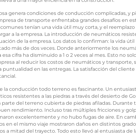
leva a una mayor eficiencia en la construcción.
ñosa genera condiciones de conducción complicadas, y p
empresa de transporte enfrentaba grandes desafíos en es
s comunes tenían una vida útil muy corta, y el reemplazo
gar a la empresa. La introducción de neumáticos resist
ación de la empresa. Los datos lo confirman: la vida útil
tado más de dos veces. Donde anteriormente los neumá
esa cifra ha disminuido a 1 o 2 veces al mes. Esto no sol
resa al reducir los costos de neumáticos y transporte, 
ntualidad en las entregas. La satisfacción del cliente
ancial.
e la conducción todo terreno es fascinante. Un entusias
s resistentes a las piedras a través del desierto de Go
 parte del terreno cubierta de piedras afiladas. Durante 
uen rendimiento. Incluso tras múltiples fricciones y gol
ionaron excelentemente y no hubo fugas de aire. En camb
os en el mismo viaje mostraron daños en distintos grado
 a mitad del trayecto. Todo esto llevó al entusiasta de l