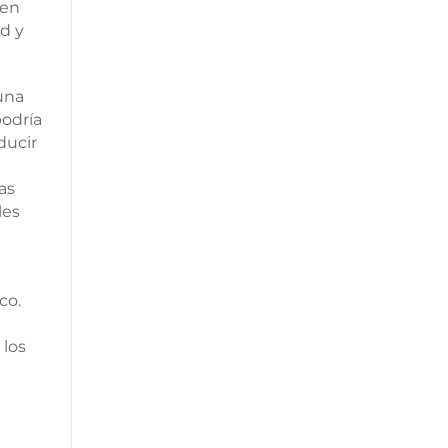
 en
d y
una
podría
ducir
as
les
co.
 los