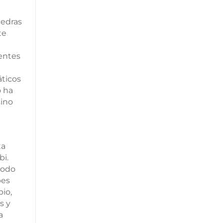
iedras
te
entes
ticos
o ha
sino
ta
bi.
todo
pes
io,
s y
a