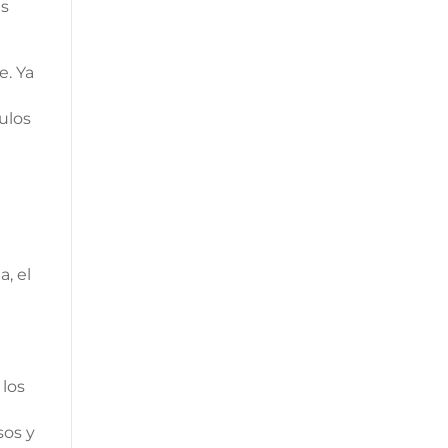
as
e. Ya
ulos
, el
 los
sos y