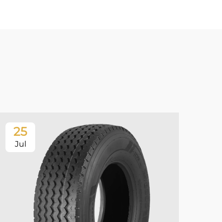
25
0
Jul
Au