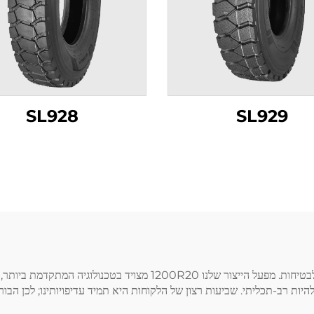
SL928
SL929
בסיילסטון אנו מעריכים את חשיבות הבורגים לביצועי הרכב ולבטיחות. מפע
 להיות רב-תכליתי. שביעות רצון של הלקוחות היא תמיד עדיפויותינו; לכן ה