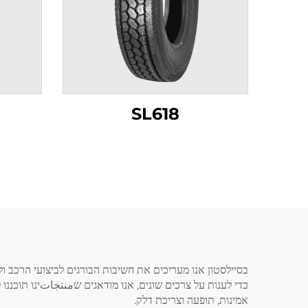
SL618
כדי לענות על צרכים שונים, אנו מודאגים שمنتجاتינו תוכננו
אמינות, תופעה וצריכת דלק.