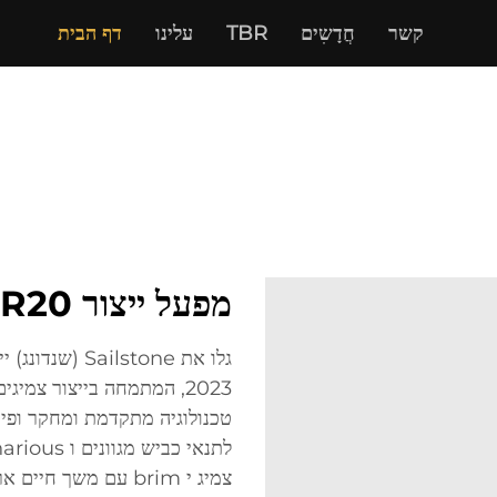
קשר
חֲדָשִים
TBR
עלינו
דף הבית
מפעל ייצור 1200R20 מוביל של Sailstone
גלו את lstone
טכנולוגיה מתקדמת ומחקר ופית
צמיג י brim עם משך 