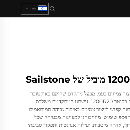
IW
Sai (שנדונג) ייצור צמיגים בעמ, מפעל מתקדם שהוקם באוקטובר
2023, המתמחה בייצור צמיגים בקוטר 1200R20. גישתנו המתקדמת משלבת
וח קפדני לייצור צמיגים באיכות גבוהה המותאמים
לתנאי כביש מגוונים ו scenarious שימוש. מחויבותנו למצוינות מבטיחה שכל
חיים ארוך, אחיזה מיטבית, יעילות אנרגטית ותפקוד סביבתי