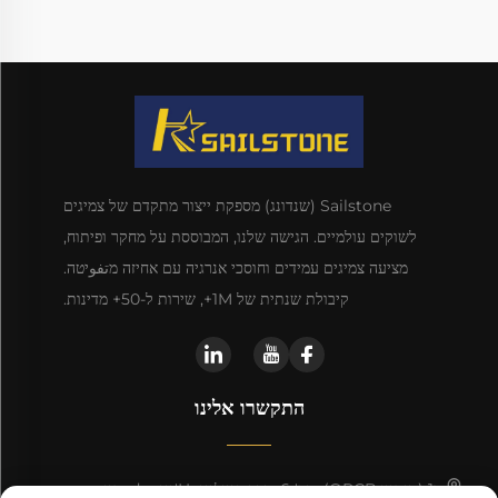
Sailstone (שנדונג) מספקת ייצור מתקדם של צמיגים
לשוקים עולמיים. הגישה שלנו, המבוססת על מחקר ופיתוח,
מציעה צמיגים עמידים וחוסכי אנרגיה עם אחיזה מتفوיטה.
קיבולת שנתית של 1M+, שירות ל-50+ מדינות.
התקשרו אלינו
ט1 (מנסיון QRCB), מס' 6, דרך קווילינג, Ц'ינגdao, סין