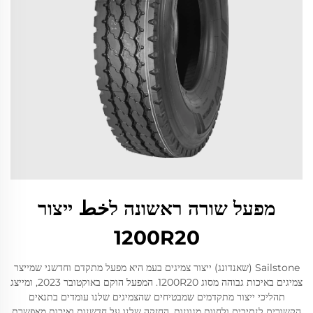
מפעל שורה ראשונה לخط ייצור
1200R20
Sailstone (שאנדונג) ייצור צמיגים בעמ היא מפעל מתקדם וחדשני שמייצר
צמיגים באיכות גבוהה מסוג 1200R20. המפעל הוקם באוקטובר 2023, ומייצג
תהליכי ייצור מתקדמים שמבטיחים שהצמיגים שלנו עומדים בתנאים
הקשורים לנתיבים ולחוות מגוונות. החזקה שלנו על חדשנות ואיכות מאפשרת