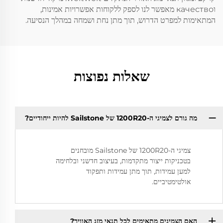
וкачество מאפשר לנו לספק ללקוחות אפשרויות אמינות,
המתאימות למפרט הדרוש, תוך מתן נחת ושמחה במהלך הנסיעה.
שאלות נפוצות
מה גורם לצמיגי ה-1200R20 של Sailstone להיות ייחודיים?
צמיגי ה-1200R20 של Sailstone מובחנים
בטכניקות ייצור מתקדמות, בעיצוב חדשני ובלחימה
למען עמידות, תוך מתן עמידות ותפקוד
אולטימטיביים.
האם הצמיגים מתאימים לכל תנאי מזג האוויר?