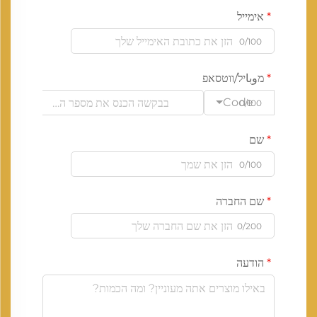
אימייל
0/100
מوباיל/ווטסאפ
Code
0/100
שם
0/100
שם החברה
0/200
הודעה