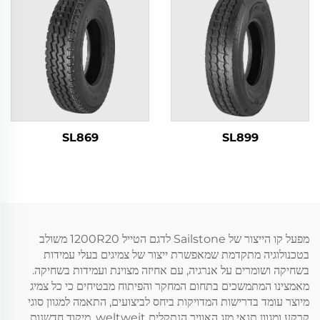
SL869
SL899
מפעל קו הייצור של Sailstone לדגם הטייל 1200R20 משולב
בטכנולוגיה מתקדמת שמאפשרת ייצור של צמיגים בעלי עמידות
בשחיקה ושומרים על אנרגיה, עם אחיזה מצוינת ועמידות בשחיקה.
מאמצינו המתמשכים בתחום המחקר והפיתוח מבטיחים כי כל צמיג
מיוצר עומד בדרישות המדויקות ביחס לביצועים, התאמה למגוון סוגי
קרקע ומגוון תנאי מזג האוויר הנתקלים weltweit. מיקוד חדשנות