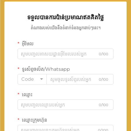
ទទួលបានការប៉ាន់ប្រមាណឥតគិតថ្លៃ
តំណាងរបស់យើងនឹងទំនាក់ទំនងអ្នកឆាប់ៗនេះ។
អ៊ីមែល
0/100
ទូរស័ព្ទចល័ត/Whatsapp
Code
0/100
ឈ្មោះ
0/100
ឈ្មោះក្រុមហ៊ុន
0/200