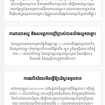
ដែល​បង្កើន​អាយុកាល និង​ការ​ធន់​នឹង​ការ​ខូច​ខាត ដើម្បី​ធានា​ថា​អ្នក​ទទួល​
បាន​តម្លៃ​ល្អ​បំផុត​សម្រាប់​ការ​វិនិយោគ​របស់​អ្នក។ ដោយ​ការ​សាកល្បង​យ៉ាង​
តឹងរ៉ឹង​នៅ​ក្នុង​ស្ថានភាព​ផ្សេងៗ ថ្លៃ​ថ្នូរ​របស់​យើង​ផ្តល់​ភាព​ស្ងប់​ចិត្ត​នៅ​លើ​ផ្លូវ។
ការពារបានល្អ និងសមត្ថភាពប្រើប្រាស់បានយ៉ាងល្អឥតខ្ចោះ
ដែលត្រូវបានរចនាសម្រាប់ផ្ទៃដីផ្សេងៗគ្នា ยางរបស់យើងផ្តល់នូវការកកិត
និងស្ថេរភាពល្អ។ មិនថាអ្នកបើកបរលើផ្ទៃសើម ស្ងួត ឬមិនស្មើនោម យើងខ្ញុំ
មាន​ ยางសំរាប់​ថវិកាល្អ ដែលជួយអ្នក​រក្សាការគ្រប់គ្រង និងបង្កើនបទ
ពិសោធន៍ និងសុវត្ថិភាពក្នុងការបើកបរ។
ការផលិតដែលមិនធ្វើឱ្យបរិស្ថានខូចខាត
នៅ​សាលស្តូន(Sailstone) យើងខ្ញុំ​ដាក់​ចិត្ត​ថ្នាក់​លើ​និរន្តរភាព។ យើងខ្ញុំ
ផលិត ยางសំរាប់ថវិកាល្អ ដោយប្រើប្រាស់ដំណើរការ និងវត្ថុធាតុដើមដែល​
មិនប៉ះពាល់ដល់បរិស្ថាន ដើម្បីកាត់បន្ថយកាបូនដែលអ្នកបំពុងប្រើប្រាស់
ខណៈពេលដែលអ្នករីករាយជាមួយនឹង​ ยางដែលមានសមត្ថភាពខ្ពស់។