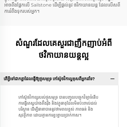
អាចពឹងផ្អែកលើ Sailstone ដើម្បីផ្តល់នូវ ថវិកាយានយន្ត ដែលលើសពី
ការរំពឹងទុករបស់អ្នក។
សំណួរដែលគេសួរជាញឹកញាប់អំពី
ថវិកាយានយន្តល្អ
តើអ្វីទៅជាកត្តាដែលធ្វើឱ្យថ្មសមុទ្រ​ កៅស៊ូថវិកាល្អខុសពីអ្នកដទៃ?
កៅស៊ូថវិកាល្អរបស់ថ្មសមុទ្រ​ បានបញ្ចូលបច្ចេកវិទ្យាទំនើប
ការធ្វើតេស្តយ៉ាងតឹងរ៉ឹង និងវត្ថុធាតុដែលមិនប៉ះពាល់ដល់
បរិស្ថាន ដើម្បីធានាបាននូវថាមពលខ្ពស់ ភាពធន់ និង
សុវត្ថិភាព ដោយគ្មានការខ្ជះខ្ជាយប្រាក់កាស។