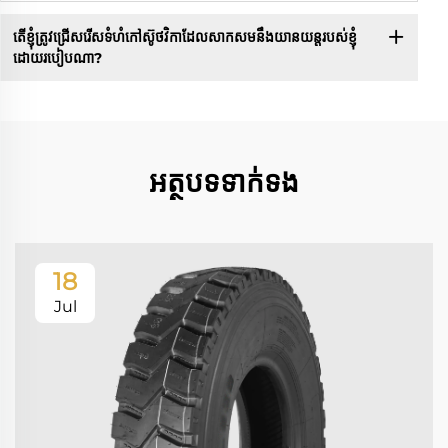
តើខ្ញុំត្រូវជ្រើសរើសទំហំកៅស៊ូថវិកាដែលសាកសមនឹងយានយន្តរបស់ខ្ញុំ
ដោយរបៀបណា?
អត្ថបទទាក់ទង
18
Jul