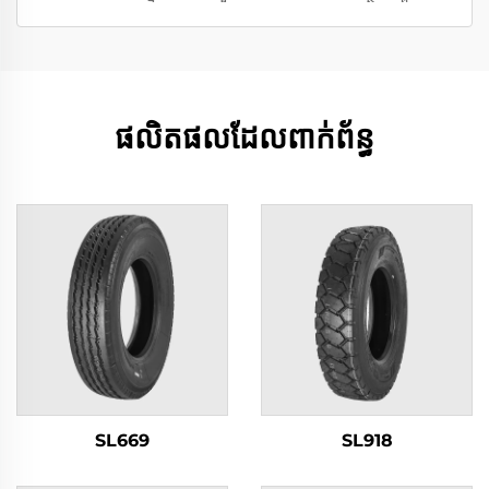
ផលិតផលដែលពាក់ព័ន្ធ
SL669
SL918