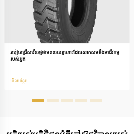
របៀបជ្រើសរើសថ្មថាមពលយន្តហោះដែលសាកសមនឹងអាជីវកម្ម
របស់អ្នក
មើលបន្ថែម