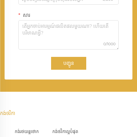
សារ
0/1000
បញ្ជូន
កង់ថវិកា
កង់រថយន្តថោក
កង់ថវិកាល្អបំផុត