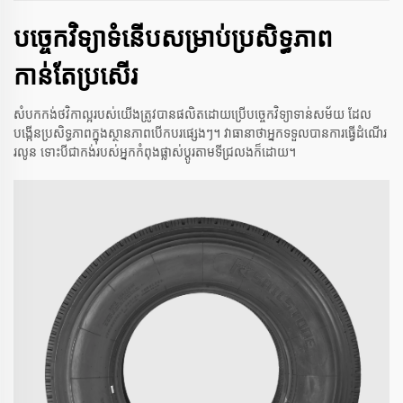
បច្ចេកវិទ្យាទំនើបសម្រាប់ប្រសិទ្ធភាព
កាន់តែប្រសើរ
សំបកកង់ថវិកាល្អរបស់យើងត្រូវបានផលិតដោយប្រើបច្ចេកវិទ្យាទាន់សម័យ ដែល
បង្កើនប្រសិទ្ធភាពក្នុងស្ថានភាពបើកបរផ្សេងៗ។ វាធានាថាអ្នកទទួលបានការធ្វើដំណើរ
រលូន ទោះបីជាកង់របស់អ្នកកំពុងផ្លាស់ប្តូរតាមទីជ្រលងក៏ដោយ។