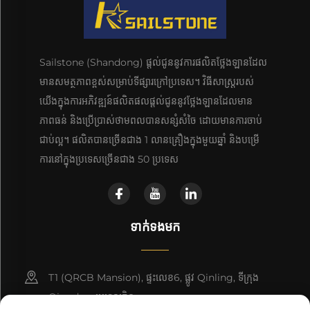
Sailstone (Shandong) ផ្តល់ជូននូវការផលិតថ្អែងឡានដែល
មានសមត្ថភាពខ្ពស់សម្រាប់ទីផ្សារក្រៅប្រទេស។ វិធីសាស្រ្តរបស់
យើងក្នុងការអភិវឌ្ឍន៍ផលិតផលផ្តល់ជូននូវថ្អែងឡានដែលមាន
ភាពធន់ និងប្រើប្រាស់ថាមពលបានសន្សំសំចៃ ដោយមានការចាប់
ជាប់ល្អ។ ផលិតបានច្រើនជាង 1 លានគ្រឿងក្នុងមួយឆ្នាំ និងបម្រើ
ការនៅក្នុងប្រទេសច្រើនជាង 50 ប្រទេស
ទាក់ទងមក
T1 (QRCB Mansion), ផ្ទះលេខ6, ផ្លូវ Qinling, ទីក្រុង
Qingdao, ប្រទេសចិន