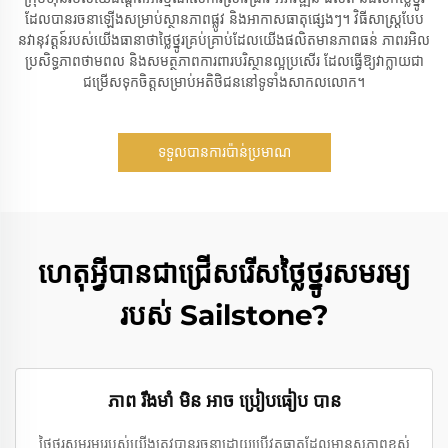
ដែល​បាន​រចនា​ឡើង​សម្រាប់​ស្ថានភាព​ផ្លូវ និង​អាកាសធាតុ​ផ្សេងៗ។ វិធីសាស្ត្រ​បែប​
នវានុវត្តន៍​របស់​យើង​ធានា​ថា​ថ្លៃ​ថ្នូរ​គ្រប់​គ្រាប់​ដែល​យើង​ផលិត​មាន​ភាព​ធន់ ភាព​រអិល
ប្រសិទ្ធភាព​ថាមពល និង​សមត្ថភាព​ការពារ​បរិស្ថាន​ល្អ​ប្រសើរ ដែល​ធ្វើ​ឱ្យ​វា​ក្លាយ​ជា​
ជម្រើស​ទុក​ចិត្ត​សម្រាប់​អតិថិជន​នៅ​ទូទាំង​សាកលលោក។
ទទួលបានការប៉ាន់ប្រមាណ
ហេតុអ្វី​បាន​ជា​ជ្រើសរើស​ថ្លៃ​ថ្នូរ​សមរម្យ​
របស់ Sailstone?
ភាព រឹងមាំ មិន អាច ប្រៀបធៀប បាន
ថ្លៃ​ថ្នូរ​សមរម្យ​របស់​យើង​ត្រូវបាន​រចនា​ដោយ​ប្រើ​វត្ថុធាតុ​ដែល​មាន​សភាព​ខ្ពស់