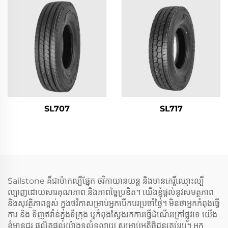
SL707
SL717
Sailstone គឺជា​ម៉ាកល្បី​ផ្នែក​ ថវិកាយានយន្ត និង​មាន​កេរ្តិ៍ឈ្មោះ​ល្បី
ល្បាញ​ដោយសារគុណភាព និងភាពច្នៃប្រឌិត។ យើងខ្ញុំផ្តល់នូវសមត្ថភាព
និងសុវត្ថិភាពខ្ពស់ ក្នុងថវិកាសម្រាប់អ្នកបើកបរប្រចាំថ្ងៃ។ មិនថាអ្នកកំពុងធ្វើ
ការ និង​ ទិញឥវ៉ាន់ក្នុងទីក្រុង ឬកំពុងស្វែងរកការធ្វើដំណើរក្រៅផ្លូវទេ យើង
ខ្ញុំមានជួរ ផលិតផល​យ៉ាងទូលំទូលាយ សម្រាប់អតិថិជនគ្រប់រូប។ អ្នក