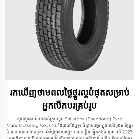
រក​ឃើញថាមពលថ្លៃ​ថ្នូរ​ល្អ​បំផុត​សម្រាប់​
អ្នក​បើក​បរ​គ្រប់​រូប
សូមស្វាគមន៍​មកកាន់​ក្រុមហ៊ុន Sailstone (Shandong) Tyre
Manufacturing Co., Ltd. ដែលជា​ដៃ​គូ​ទុក​ចិត្ត​របស់​អ្នក​ក្នុង​ការ​ស្វែងរក​ថ្លៃ​ថ្នូរ​
ដែល​មាន​គុណភាព​ខ្ពស់ និង​ថ្លៃ​ថ្នូរ​សមរម្យ។ បាន​បង្កើត​ឡើង​ក្នុង​ខែ​តុលា ឆ្នាំ 2023
ក្រុមហ៊ុន​របស់​យើង​ផ្តោត​អារម្មណ៍​លើ​ការ​ស្រាវជ្រាវ អភិវឌ្ឍន៍ ផលិត និង​លក់​ថ្លៃ​ថ្នូរ​