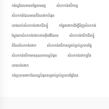
កង់ល្អដែលមានតម្លៃសមរម្យ
សំបកកង់ថវិកាល្អ
សំបកកង់ដែលមានតំលៃថោកបំផុត
ហាងលក់សំបកកង់ថោកជិតខ្ញុំ
កន្លែងថោកដើម្បីទិញសំបកកង់
ស្វែងរកសំបកកង់ថោកតាមអ៊ីនធឺណែត
សំបកកង់ថវិកាជិតខ្ញុំ
តំលៃសំបកកង់ថោក
សំបកកង់ថវិកាសម្រាប់គ្រប់ប្រភេទផ្ទៃ
សំបកកង់ថវិកាមានគុណភាពល្អបំផុត
សំបកកង់ថោកខ្លាំង
ហាងកង់ថោក
កង់ប្រភេទថោកដែលល្អបំផុតសម្រាប់គ្រប់ប្រភេទផ្ទៃដែន