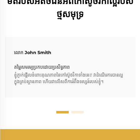
មតិរបស់អតិថិជនអំពីកៅស៊ូថវិកាល្អរបស់
ថ្មសមុទ្រ
លោក John Smith
តម្លៃសមរម្យប្រកបដោយប្រសិទ្ធភាព
ខ្ញុំភ្ញាក់ផ្អើលចំពោះគុណភាពនៃកៅស៊ូថវិកាទាំងនេះ! វាដំណើរការបានល្អ
ក្នុងគ្រប់ស្ថានភាព ហើយវាលើសពីការរំពឹងទស្សន៍របស់ខ្ញុំ។