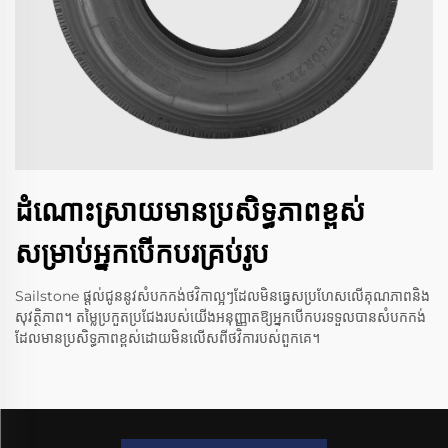
ដំណោះស្រាយមានប្រសិទ្ធភាពខ្ពស់
សម្រាប់អ្នកបើកបរគ្រប់រូប
Sailstone ផ្តល់ជូននូវសំបកកង់ថវិកាល្អៗដែលមិនធ្វេសប្រហែសលើគុណភាពនិង
សុវត្ថិភាព។ តម្លៃប្រកួតប្រជែងរបស់យើងអនុញ្ញាតឱ្យអ្នកបើកបរទទួលបានសំបកកង់
ដែលមានប្រសិទ្ធភាពខ្ពស់ដោយមិនលើសពីថវិការបស់ពួកគេ។