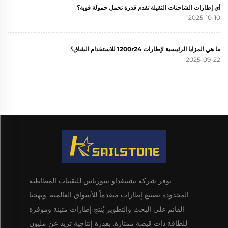
أي إطارات الشاحنات الثقيلة تقدم قدرة تحمل حمولة قوية؟
2025-10-10
ما هي المزايا الرئيسية لإطارات 1200r24 للاستخدام الشاق؟
2025-09-22
توفر شركة تشينغداو سورباس للتقنيات المطاطية
المحدودة تصنيع إطارات متقدماً للأسواق العالمية. ونهجنا
القائم على البحث والتطوير يُنتج إطارات متينة وموفرة
للطاقة ذات قبضة ممتازة. بقدرة إنتاجية تزيد عن مليون