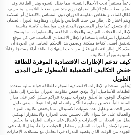
دعماً مستقراً تحت الأحمال الثقيلة، مما يقلل التشوه وهدر الطاقة. وقد
صُمّم نمط سطح الإطار لضمان توزيع متجانس لضغط التلامس، وتصريف
فعّال للماء، وانخفاض مقاومة الدوران دون المساس بالالتصاق أو السلامة.
ويتم اختبار كل إطار من حيث التجانس والتوازن ومقاومة الدوران لضمان
أداءٍ متسق. كما يوفّر المصنعون المحترفون مواصفات كاملة مناسبة
لإطارات العجلات القيادية، والعجلات الدافعة، والمقطورات، ما يسمح
لأسطول المركبات باستخدام الإطار الاقتصادي المناسب في كل موقع
لتحقيق أقصى كفاءة ممكنة. ويضمن هذا التحكم الشامل في الجودة أن
يقدّم كل إطار اقتصادي فعّال من حيث استهلاك الطاقة أداءً مستقرًا وقابلًا
للتنبؤ به ويوفّر التكاليف.
كيف تدعم الإطارات الاقتصادية الموفرة للطاقة
خفض التكاليف التشغيلية للأسطول على المدى
الطويل
يُحقِّق استخدام الإطارات الاقتصادية الموفرة للطاقة فوائد مالية متعددة
الطبقات للأساطيل. أولاً، يؤدي خفض مقاومة الدوران مباشرةً إلى تقليل
استهلاك الوقود، ما يُحقِّق وفورات شهرية تتراكم بشكلٍ كبير على مدار
السنة. ثانياً، تحسين مقاومة التآكل وانتظام اهتراء النتوءات يعني طول
عمر الخدمة وتقليل عدد عمليات الاستبدال، مما يخفض تكاليف المواد
والعمالة على حدٍّ سواء. ثالثاً، تحسين تبديد الحرارة والاستقرار الهيكلي
يقلل من انفجارات الإطارات والأعطال على جوانب الطرق، ما يخفّض
رسوم الإنقاذ وتأخيرات التسليم ومخاطر الحوادث. رابعاً، يقلل الثبات في
الجودة من الوقت الذي يقضيه المدراء في التعامل مع مشكلات الإطارات،