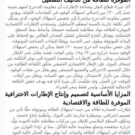
أكد خبراء قطاع النقل وصناعة الإطارات أن مقاومة التدحرج تُسهم بنسبة
تصل إلى ٣٠٪ من إجمالي استهلاك الوقود في الشاحنات الثقيلة. ويؤدي
خفض مقاومة التدحرج مباشرةً إلى تخفيض استهلاك الوقود، الذي يشكّل
أكبر تكلفة جارية بالنسبة لمعظم الأساطيل. وتستخدم الإطارات الاقتصادية
الموفرة للطاقة مواد مطاطية مُصمَّمة خصيصًا، وأنماط نمط السطح
المُحسَّنة، وهيكل الجذع المُحسَّن لتقليل الفقدان الطاقي مع الحفاظ على
المتانة الموثوقة وطول عمر الخدمة. ووفقًا للبيانات الصناعية الموثوقة،
فإن خفض مقاومة التدحرج بنسبة ٢٠٪ فقط يمكن أن يخفض استهلاك
الوقود بنسبة تتراوح بين ٣٪ و٨٪، وفي الوقت نفسه يطيل عمر الإطار
التشغيلي. وعلى عكس الإطارات المنخفضة الجودة التي توفر التكلفة عبر
إضعاف المواد، فإن الإطار الاقتصادي الحقيقي يحقِّق الكفاءة الطاقية من
خلال التصميم الاحترافي والتصنيع المستقر. وهو يقلل من نفقات الوقود،
ويقلل من تكرار الاستبدال، ويقلل من جهد الصيانة، ويقلل من أوقات
التوقف عن العمل. وقد صُمِّمت كل ميزة أداءٍ فيه بهدف خفض التكلفة
الإجمالية للتشغيل، وليس فقط سعر الشراء.
المزايا الأساسية لتصميم وإنتاج الإطارات الاحترافية
الموفرة للطاقة والاقتصادية
إطارات اقتصادية فعّالة من حيث استهلاك الطاقة وموثوقة حقًّا تأتي من
تصميم احترافي، وسيطرة صارمة على المواد، وأنظمة إنتاج ناضجة.
وتتكوّن السطح الملامس للإطار من مركبات مطاطية عالية الجودة تولّد
حرارة منخفضة وتتمتّع بمقاومة عالية للتآكل، مما ي logi التوازن بين
الكفاءة في استهلاك الطاقة والمتانة. كما توفر مواد الحبال عالية القوة