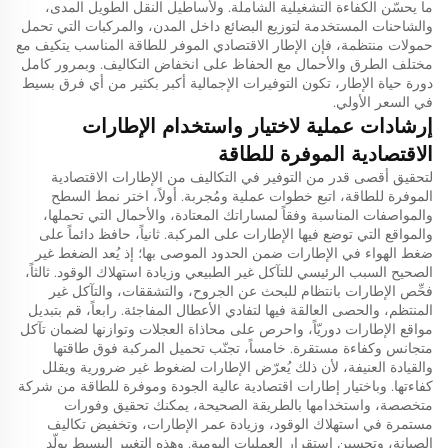
ما يحسّن الكفاءة التشغيلية الشاملة. ولأساطيل النقل الطويل المدى،
والشاحنات المستخدمة لتوزيع البضائع داخل المدن، والمركبات التي تحمل
حمولات منتظمة، فإن الإطار الاقتصادي الموفر للطاقة المناسب يتكيف مع
مختلف الطرق والأحمال مع الحفاظ على انخفاض التكاليف. وبمرور كامل
دورة حياة الإطار، تكون التوفيرات الإجمالية أكبر بكثير من أي فرق بسيط
في السعر الأولي.
إرشادات عملية لاختيار واستخدام الإطارات
الاقتصادية الموفرة للطاقة
لتحقيق أقصى قدر من التوفير في التكاليف من الإطارات الاقتصادية
الموفرة للطاقة، اتبع خطوات عملية ومُجربة. أولاً، اختر نمط السطح
والمواصفات المناسبة وفقاً لمساراتك المعتادة، والأحمال التي تحملها،
والمواقع التي توضع فيها الإطارات على المركبة. ثانياً، حافظ دائماً على
ضغط الهواء في الإطارات ضمن الحدود الموصى بها؛ إذ يُعد الضغط غير
الصحيح السبب الرئيسي للتآكل غير الطبيعي وزيادة استهلاك الوقود. ثالثاً،
فحِّص الإطارات بانتظام للبحث عن الجروح، والتشققات، والتآكل غير
المنتظم، والحصى العالقة فيها لتفادي الأعطال المفاجئة. رابعاً، قم بتبديل
مواقع الإطارات دوريّاً، واحرص على محاذاة العجلات وتوازنها لضمان تآكل
متجانس وكفاءة مستقرة. خامساً، تجنّب تحميل المركبة فوق طاقتها
والقيادة العنيفة، لأن ذلك يُعرّض الإطارات لضغوط غير ضرورية ويقلل
كفاءتها. وباختيار إطارات اقتصادية عالية الجودة وموفرة للطاقة من شركة
متخصصة، واستخدامها بالطريقة الصحيحة، يمكنك تحقيق وفورات
مستمرة في استهلاك الوقود، وزيادة عمر الإطارات، وتخفيض تكاليف
الصيانة، وتحسين استقرار العمليات اليومية. وهذه التغيير البسيط يولّد