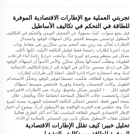
تجربتي العملية مع الإطارات الاقتصادية الموفرة
للطاقة في التحكم في تكاليف الأساطيل
قبل بضع سنوات، كنتُ مسؤولًا عن التشغيل اليومي والتحكم في التكاليف
لأسطول لوجستي متوسط الحجم. وكان استهلاك الوقود واستبدال
الإطارات يُعَدّان منذ زمنٍ بعيد أضخم بندين متكرِّرين في نفقاتنا. وذات
مرة، اخترنا إطارات رخيصةً فقط لتقليل التكلفة الأولية، لكنها تآكلت
بشكل غير منتظمٍ وبسرعةٍ كبيرةٍ جدًّا، وأنتجت حرارةً زائدةً أثناء الرحلات
الطويلة، وتطلّب استبدالها بشكلٍ متكرِّرٍ. والأمر الأسوأ أن استهلاك الوقود
ظلّ في ازديادٍ مستمرٍ، ما أدّى في النهاية إلى ارتفاع التكاليف الإجمالية
لدينا. وبعد استشارة خبراء إدارة النقل، انتقلنا إلى طرازات إطارات
اقتصادية موفرة للطاقة، صُمِّمت خصيصًا لتوفير الوقود وتحمُّل الاستخدام
الطويل. وكانت التحسينات واضحةً وفوريةً. فانخفض متوسط استهلاك
الوقود لكل ١٠٠ كيلومتر بشكلٍ ملحوظٍ، وازداد عمر الإطارات الافتراضي
كثيرًا، وانخفضت حالات الأعطال المفاجئة انخفاضًا حادًّا. وبالفعل، خلال
بضعة أشهرٍ فقط، انخفض إجمالي التكلفة التشغيلية الشهرية بنسبة كبيرةٍ
جدًّا. وقد جعلتني هذه التجربة الواقعية مع الأسطول أدركُ بوضوحٍ أن اختيار
الإطار الاقتصادي الموفر للطاقة المناسب يُعَدُّ أحد أكثر الطرق فعاليةً
لتقليل نفقات الأسطول بشكلٍ ثابتٍ دون المساس بالسلامة أو الأداء.
تحليل خبير: كيف تقلل الإطارات الاقتصادية
الموفرة للطاقة من تكاليف التشغيل