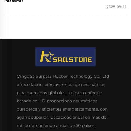
intensivo?
2025-09-22
Qingdao Surpass Rubber Technology Co., Ltd
ofrece fabricación avanzada de neumáticos
para mercados globales. Nuestro enfoque
basado en I+D proporciona neumáticos
duraderos y eficientes energéticamente, con
agarre superior. Capacidad anual de más de 1
millón, atendiendo a más de 50 países.