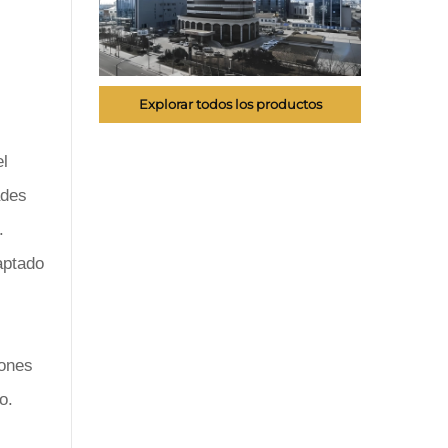
Explorar todos los productos
el
ades
.
aptado
rones
o.