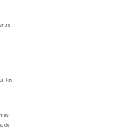
entre
s, los
 más
da de