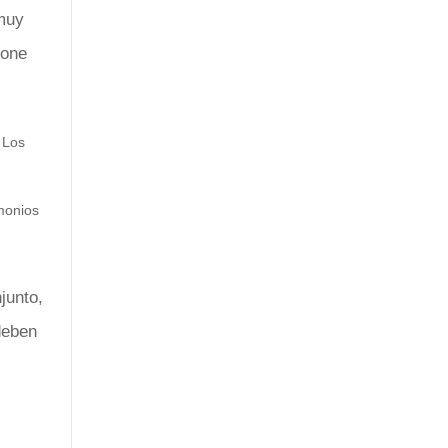
 muy
tone
.
Los
monios
junto,
deben