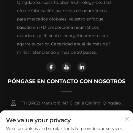
Qingdao Surpass Rubber Technology Co., Ltd
ofrece fabricación avanzada de neumáticos
para mercados globales. Nuestro enfoque
basado en I+D proporciona neumáticos
duraderos y eficientes energéticamente, con
agarre superior. Capacidad anual de más de 1
millón, atendiendo a más de 50 países.
PÓNGASE EN CONTACTO CON NOSOTROS
T1 (QRCB Mansion), N.º 6, calle Qinling, Qingdao,
China
We value your privacy
+86-18660280181
We use cookies and similar tools to provide our services.