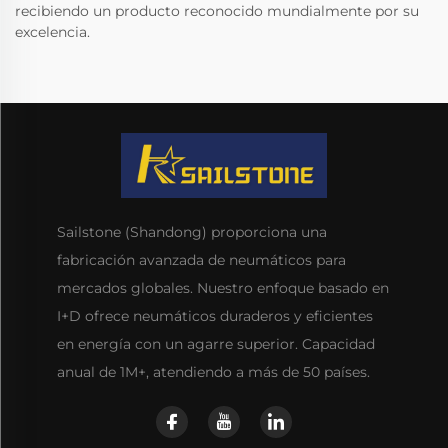
recibiendo un producto reconocido mundialmente por su
excelencia.
Sailstone (Shandong) proporciona una
fabricación avanzada de neumáticos para
mercados globales. Nuestro enfoque basado en
I+D ofrece neumáticos duraderos y eficientes
en energía con un agarre superior. Capacidad
anual de 1M+, atendiendo a más de 50 países.