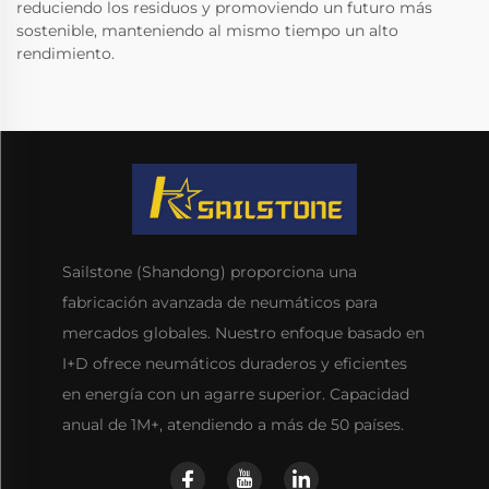
reduciendo los residuos y promoviendo un futuro más
sostenible, manteniendo al mismo tiempo un alto
rendimiento.
Sailstone (Shandong) proporciona una
fabricación avanzada de neumáticos para
mercados globales. Nuestro enfoque basado en
I+D ofrece neumáticos duraderos y eficientes
en energía con un agarre superior. Capacidad
anual de 1M+, atendiendo a más de 50 países.