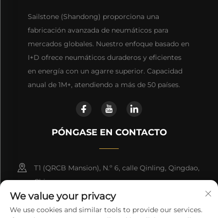
Sailstone (Shandong) proporciona una
fabricación avanzada de neumáticos para
mercados globales. Nuestro enfoque basado en
I+D ofrece neumáticos duraderos y eficientes
en energía con un agarre superior. Capacidad
anual de 1M+, atendiendo a más de 50 países.
PÓNGASE EN CONTACTO
T1 (QRCB Mansion), N.º 6, calle Qinling, Qingdao,
China
We value your privacy
+86-15853268306
We use cookies and similar tools to provide our services.