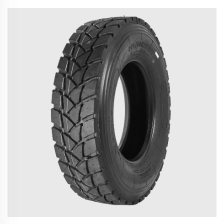
pressione migliora durata, sicurezza e ritorno
sull’investimento. Scarica subito la tua guida alla
manutenzione B2B.