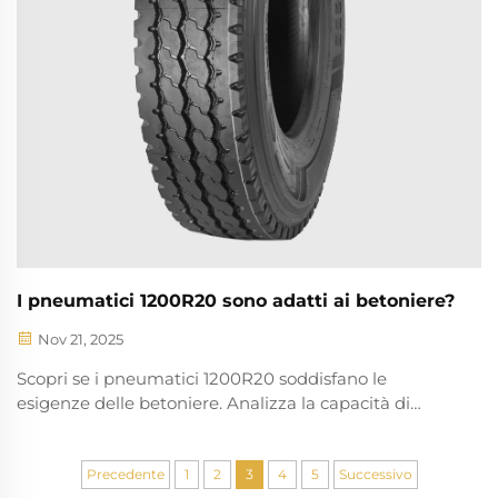
I pneumatici 1200R20 sono adatti ai betoniere?
Nov 21, 2025
Scopri se i pneumatici 1200R20 soddisfano le
esigenze delle betoniere. Analizza la capacità di
carico, la durata del battistrada e i dati sulle
prestazioni reali. Fai oggi la scelta giusta per la tua
flotta.
Precedente
1
2
3
4
5
Successivo