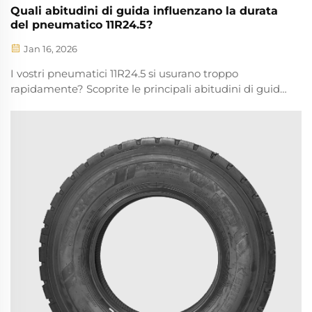
Quali abitudini di guida influenzano la durata
del pneumatico 11R24.5?
Jan 16, 2026
I vostri pneumatici 11R24.5 si usurano troppo
rapidamente? Scoprite le principali abitudini di guida
— frenata brusca, sovraccarico, pressione errata —
che riducono la vita dei pneumatici. Ottimizzate oggi
stesso il tempo operativo della vostra flotta.