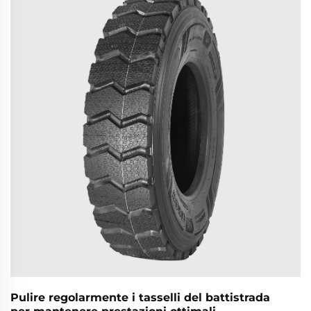
intelligente già da oggi.
Pulire regolarmente i tasselli del battistrada