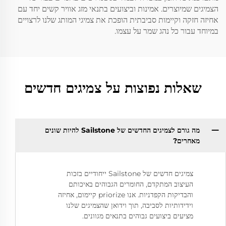
הצמיגים שמיוצרים. אמינות וביצועים בתנאי מזג אוויר קשים יחד עם
אחיזה חזקה וקיימות סביבתית הופכת את צמיגי המותג שלנו לרצויים
במיוחד עבור כל נהג שמר על עצמו.
שאלות נפוצות על צמיגים חדשים
מה גורם לצמיגים החדשים של Sailstone להיות שונים
מאחרים?
צמיגים חדשים של Sailstone ייחודיים בזכות
העיצוב המתקדם, החומרים הגבוהים באיכותם
והבדיקות הקפדניות. אנו priorize קיימום, אחיזה
וידידותיות לסביבה, תוך וידואן שהצמיגים שלנו
מציעים ביצועים גבוהים בתנאים מגוונים.