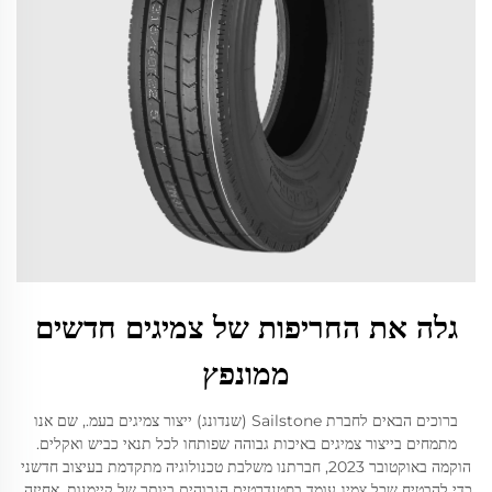
גלה את החריפות של צמיגים חדשים
ממונפץ
ברוכים הבאים לחברת Sailstone (שנדונג) ייצור צמיגים בעמ., שם אנו
מתמחים בייצור צמיגים באיכות גבוהה שפותחו לכל תנאי כביש ואקלים.
הוקמה באוקטובר 2023, חברתנו משלבת טכנולוגיה מתקדמת בעיצוב חדשני
כדי להבטיח שכל צמיג עומד בסטנדרטים הגבוהים ביותר של קיימנות, אחיזה,