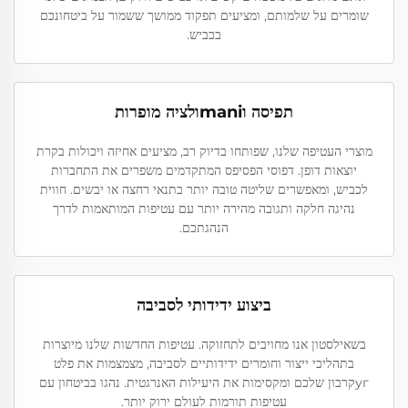
שומרים על שלמותם, ומציעים תפקוד ממושך ששמור על ביטחונכם
בכביש.
תפיסה וmaniולציה מופרות
מוצרי העטיפה שלנו, שפותחו בדיוק רב, מציעים אחיזה ויכולות בקרת
יוצאות דופן. דפוסי הפסיפס המתקדמים משפרים את התחברות
לכביש, ומאפשרים שליטה טובה יותר בתנאי רחצה או יבשים. חווית
נהיגה חלקה ותגובה מהירה יותר עם עטיפות המותאמות לדרך
הנהגתכם.
ביצוע ידידותי לסביבה
בשאילסטון אנו מחויבים לתחזוקה. עטיפות החדשות שלנו מיוצרות
בתהליכי ייצור וחומרים ידידותיים לסביבה, מצמצמות את פלט
угקרבון שלכם ומקסימות את היעילות האנרגטית. נהגו בביטחון עם
עטיפות תורמות לעולם ירוק יותר.