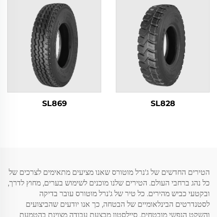
SL869
SL828
הטירים החדשים של ג'נרל מוטורס שאנו מציעים מתאימים לצרכים של
כל נהג ברחבי העולם. הטירים שלנו מוכנים לשימוש בערים, מחוץ לדרך,
ובקטעי כביש מהירים. כל טיר של ג'נרל מוטורס עובר בדיקה
לסטנדרטים הבינלאומיים של הבטחה, כך אנו יודעים שהביצועים
והשקט הנפשי מובטחים. סיילסטון מבצעת עבודה מצוינת בהטמעת