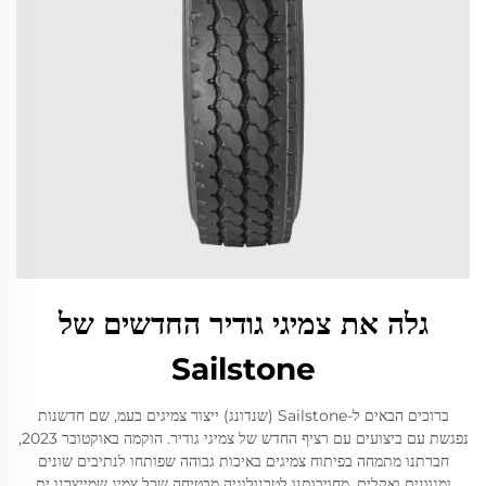
גלה את צמיגי גודיר החדשים של
Sailstone
ברוכים הבאים ל-Sailstone (שנדונג) ייצור צמיגים בעמ, שם חדשנות
נפגשת עם ביצועים עם רציף החדש של צמיגי גודיר. הוקמה באוקטובר 2023,
חברתנו מתמחה בפיתוח צמיגים באיכות גבוהה שפותחו לנתיבים שונים
ומגוונים ואקלים. מחויבותנו לטכנולוגיה מבטיחה שכל צמיג שמייצרנו ית