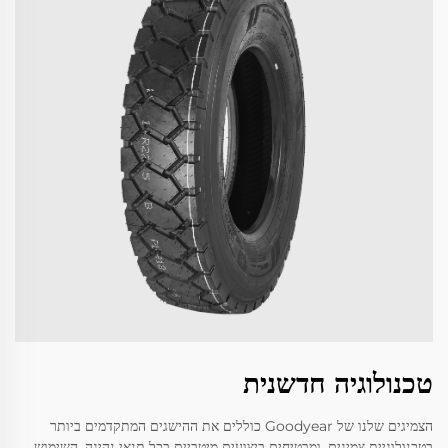
טכנולוגיה חדשנית
הצמיגים שלנו של Goodyear כוללים את ההישגים המתקדמים ביותר
בטכנולוגיית צמיגים, ומבטיחים ביצועים מיטביים בכל תנאי נהיגה. השימוש