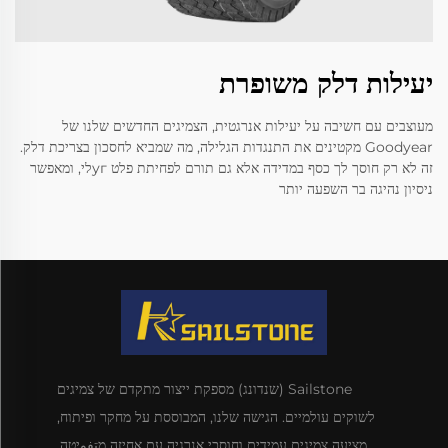
יעילות דלק משופרת
מעוצבים עם חשיבה על יעילות אנרגטית, הצמיגים החדשים שלנו של
Goodyear מקטינים את התנגדות הגלילה, מה שמביא לחסכון בצריכת דלק.
זה לא רק חוסך לך כסף במדידה אלא גם תורם לפחיתת פלט угלי, ומאפשר
ניסיון נהיגה בר השפעה יותר
Sailstone (שנדונג) מספקת ייצור מתקדם של צמיגים
לשוקים עולמיים. הגישה שלנו, המבוססת על מחקר ופיתוח,
מציעה צמיגים עמידים וחוסכי אנרגיה עם אחיזה מتفوיטה.