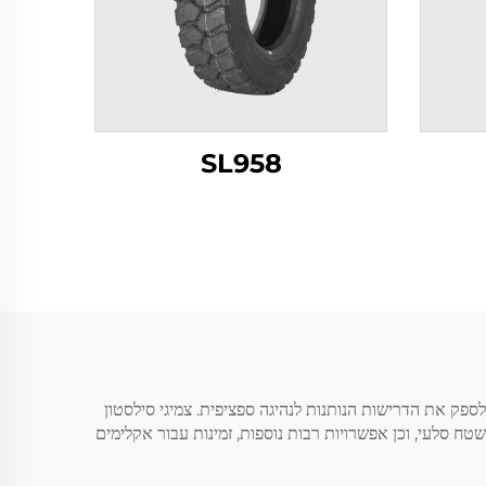
SL958
לספק את הדרישות הנותנות לנהיגה ספציפית. צמיגי סילסטון
 שטח סלעי, וכן אפשרויות רבות נוספות, זמינות עבור אקלימים