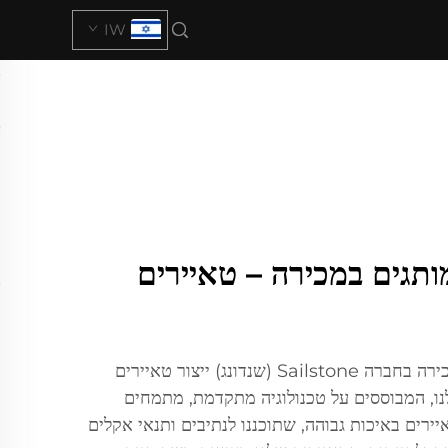
IW
ותגים במכירה – טאיירים
גלו טאיירים לרכב ייחודיים במכירה בחברה Sailstone (שנדונג) ייצור טאיירים
, המבוססים על טכנולוגיה מתקדמת, מתמחים
איירים באיכות גבוהה, שתוכננו לנתיבים ותנאי אקלים