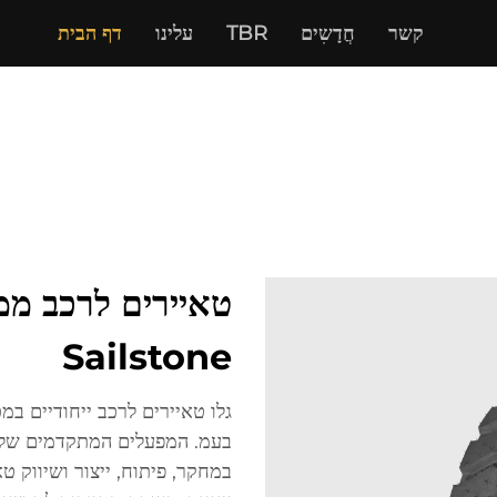
קשר
חֲדָשִים
TBR
עלינו
דף הבית
טאיירים לרכב ממ
Sailstone
בעמ. המפעלים המתקדמים שלנו
במחקר, פיתוח, ייצור ושיווק ט