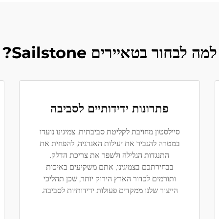
למה לבחור בטאיירים Sailstone?
פתרונות ידידותיים לסביבה
סיילסטון מחויבת לקליטת סביבתית. צמיגינו נועדו
במטרה להגביר את יעילות האנרגיה, להפחית את
התנגדות הגלילה ולשפר את צריכת הדלק.
בבחירתכם בצמיגינו, אתם משקיעים באיכות
ותורמים לכדור הארץ הירוק יותר, שכן תהליכי
הייצור שלנו ממקדים פעולות ידידותיות לסביבה.