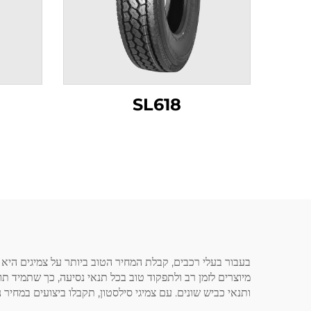
SL618
בעבור בעלי רכבים, קבלת המחיר הטוב ביותר על צמיגים היא חש
מיוצרים לזמן רב ולתפקוד טוב בכל תנאי נסיעה, כך שתמיד תושג
ותנאי כביש שונים. עם צמיגי סילסטון, תקבלו ביצועים במחיר נ