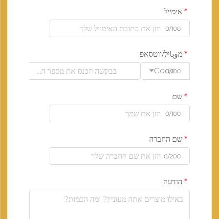
אימייל
0/100
מوباיל/ווטסאפ
Code
0/100
שם
0/100
שם החברה
0/200
הודעה