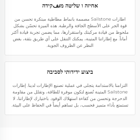
אחיזה ו שליטה מتفקידה
اطارات Sailstone مصممة بانماط مطاطية مبتكرة تحسن من
قوة الجر على الأسطح الجافة والرطبة. هذه الميزة تحسّن بشكل
ملحوظ من قيادة مركبتك واستقرارها، مما يضمن تجربة قيادة أكثر
أماناً. مع إطاراتنا المتينة، يمكنك التنقل على أي طريق بثقة، بغض
النظر عن الظروف الجوية.
ביצוע ידידותי לסביבה
التزامنا بالاستدامة يتجلى في عملية تصنيع الإطارات لدينا. إطارات
Sailstone المتينة تُصنع لتكون موفرة للطاقة، وتقلل من مقاومة
الدحرجة وتحسن من كفاءة استهلاك الوقود. باختيارك لإطاراتنا، لا
تستمتع بأداء متميز فحسب، بل تساهم أيضاً في الحفاظ على البيئة.