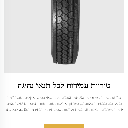
טיריות עמידות לכל תנאי נהיגה
גלו את טיריות Sailstone המותאמות לכל תנאי כביש ואקלים. טכנולוגיה
מתקדמת מבטיחה ביצועים, ביטחון ואריכות טווח. טווח המוצרים שלנו מציע
אחיזה מיטבית, יעילות אנרגטית וקיימות סביבתית - הבחירה המثالية לכל נהג.