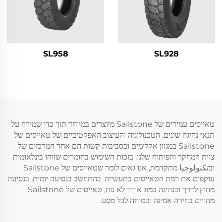
SL958
SL928
טאייסים עמידים של Sailstone מיוצרים במיוחד תוך כדי שמירה על
תנאי נהיגה שונים. הטכנולוגיה והעיצוב האפקטיביים של טאייסים של
Sailstone במגוון אקלימים ובסביבות קשות הם אחד המרכזים של
צוות המחקר והפיתוח שלנו. בזכות השימוש בחומרים שזוהו בינלאומית
ובتكنولوجيا מתקדמת, אנו גאים לומר שטאייסים של Sailstone
עוקפים את רמת הטאייסים בתעשייה. בהתחשב בנסיעה יומית, בנסיעה
מחוץ לדרך ובנהיגה במזג אוויר לא נוח, טאייסים של Sailstone
מהווים בחירה אמינה ובטוחה לכל מסע.