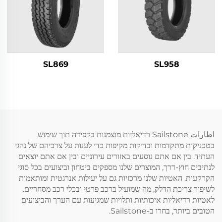
SL869
SL958
اطارات Sailstone רדיאליות מוצמנות בקפידה תוך שימוש
בטכניקות מתקדמות ובדיקות מקיפות כדי לענות על צרכיהם של נהגי
העתיד. בין אם אתם נוסעים באזורים עירוניים ובין אם אתם יוצאים
לנתיבים חוץ-דרך, המוצרים שלנו מספקים ביטחון וביצועים בכל סוגי
הקרקעות. האטיות שלנו מרכזיות גם על יעילות אנרגטית ומותאמות
לשיפור צריכת הדלק, מה שמועיל ברכב פרטי ובכלי רכב מסחריים.
לאטיות רדיאליות איכותיות ותלויות שמגיעות עם הערך והביצועים
הטובים ביותר, בחרו ב-Sailstone.