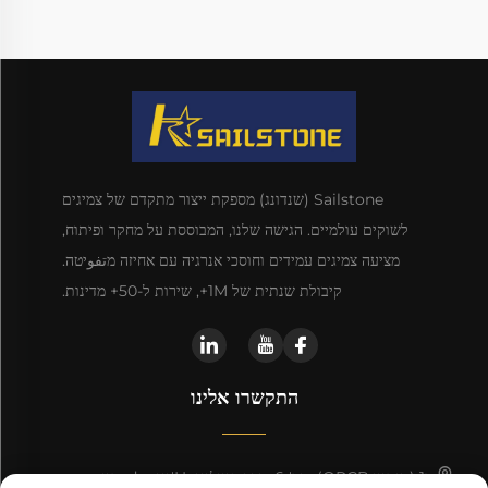
Sailstone (שנדונג) מספקת ייצור מתקדם של צמיגים
לשוקים עולמיים. הגישה שלנו, המבוססת על מחקר ופיתוח,
מציעה צמיגים עמידים וחוסכי אנרגיה עם אחיזה מتفوיטה.
קיבולת שנתית של 1M+, שירות ל-50+ מדינות.
התקשרו אלינו
ט1 (מנסיון QRCB), מס' 6, דרך קווילינג, Ц'ינגdao, סין