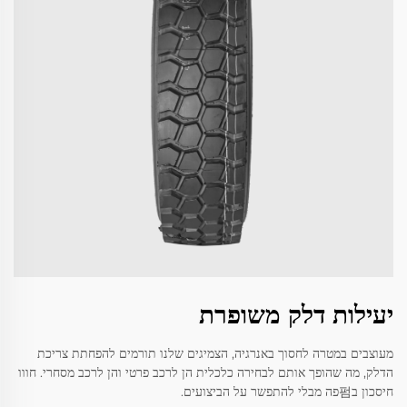
יעילות דלק משופרת
מעוצבים במטרה לחסוך באנרגיה, הצמיגים שלנו תורמים להפחתת צריכת
הדלק, מה שהופך אותם לבחירה כלכלית הן לרכב פרטי והן לרכב מסחרי. חווו
חיסכון ב펌פה מבלי להתפשר על הביצועים.