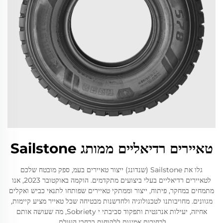
טאיירים רדיאליים ממותג Sailstone
גלו את Sailstone (שנדונג) ייצור טאיירים בעמ, ספק מובטח שלכם
לטאיירים רדיאליים בעלי ביצועים מתקדמים. הוקמה באוקטובר 2023, אנו
מתמחים במחקר, פיתוח, ייצור וממתקי טאיירים שפותחו לתנאי כביש ואקלים
מגוונים. מחויבותנו לטכנולוגיה ולחדשנות מבטיחה שכל טאייר מציע קיימות,
אחיזה, יעילות אנרגטית ותפקוד סביבתי י Sobriety, מה שעושה אותם
לבחירות אמינות ללקוחות ברחבי העולם.