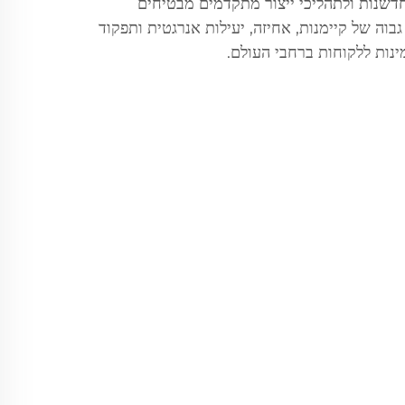
ח commit שלנו לחדשנות ולתהליכי ייצור מתקדמים מבטיחים
גבוה של קיימנות, אחיזה, יעילות אנרגטית ותפקוד
ינות ללקוחות ברחבי העולם.