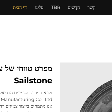
קשר
חֲדָשִים
TBR
עלינו
דף הבית
מפרט טווחי של צ
Sailstone
אנו מתמחים בייצור צמיגים רד