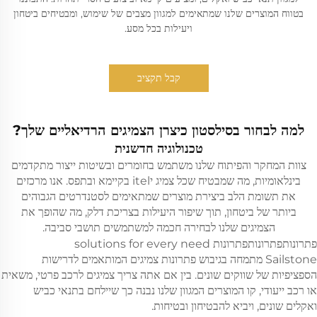
בטווח המוצרים שלנו שמתאימים למגוון מצבים של שימוש, ומבטיחים ביטחון
ויעילות בכל מסע.
קבל תקציב
למה לבחור בסילסטון כיצרן הצמיגים הרדיאליים שלך?
טכנולוגיה חדשנית
צוות המחקר והפיתוח שלנו משתמש בחומרים ובשיטות ייצור מתקדמים
בינלאומיות, מה שמבטיח שכל צמיג יitel בקיימא ובתפס. אנו מרכזים
את תשומת הלב ביצירת מוצרים שמתאימים לסטנדרטים הגבוהים
ביותר של ביטחון, תוך שיפור היעילות בצריכת דלק, מה שהופך את
הצמיגים שלנו לבחירה חכמה למשתמשים תושבי סביבה.
פתרונותפתרונותפתרונות solutions for every need
Sailstone מתמחה בגיבוש פתרונות צמיגים המותאמים לדרישות
הספציפיות של שווקים שונים. בין אם אתה צריך צמיגים לרכב פרטי, משאית
או רכב ייעודי, קו המוצרים המגוון שלנו נבנה כך שיילחם בתנאי כביש
ואקלים שונים, ויביא להבטיחון ובטיחות.