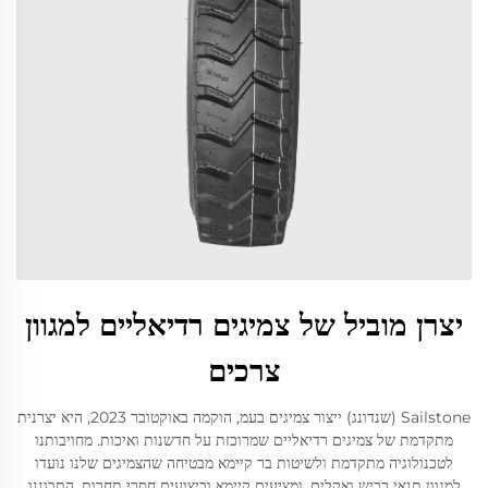
יצרן מוביל של צמיגים רדיאליים למגוון
צרכים
Sailstone (שנדונג) ייצור צמיגים בעמ, הוקמה באוקטובר 2023, היא יצרנית
מתקדמת של צמיגים רדיאליים שמרוכזת על חדשנות ואיכות. מחויבותנו
לטכנולוגיה מתקדמת ולשיטות בר קיימא מבטיחה שהצמיגים שלנו נועדו
למגוון תנאי כביש ואקלים, ומציעים קיימא וביצועים חסרי תחרות. התבוננו