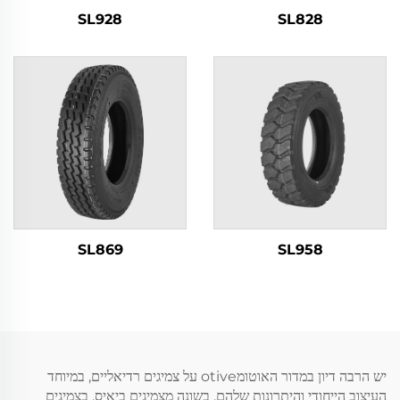
SL928
SL828
SL869
SL958
יש הרבה דיון במדור האוטומotive על צמיגים רדיאליים, במיוחד
העיצוב הייחודי והיתרונות שלהם. בשונה מצמיגים ביאיס, בצמיגים