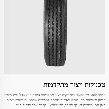
טכניקות ייצור מתקדמות
Sailstone משתמשת בטכניקות ייצור מתקדמות המבטיחות שכל צמיג מיוצר
בדיוק ובשימוע. מחויבות זו לאיכות תורמת למוצרים שמבצעים בצורה יוצאת
דופן וגם נמשכים לאורך זמן רב, מה שמביא ערך רב יותר ללקוחותינו.