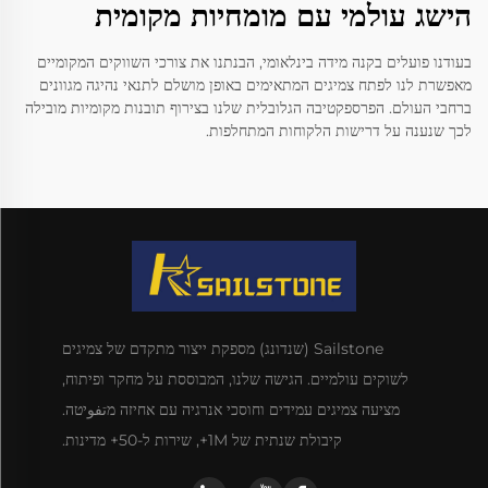
הישג עולמי עם מומחיות מקומית
בעודנו פועלים בקנה מידה בינלאומי, הבנתנו את צורכי השווקים המקומיים
מאפשרת לנו לפתח צמיגים המתאימים באופן מושלם לתנאי נהיגה מגוונים
ברחבי העולם. הפרספקטיבה הגלובלית שלנו בצירוף תובנות מקומיות מובילה
לכך שנענה על דרישות הלקוחות המתחלפות.
Sailstone (שנדונג) מספקת ייצור מתקדם של צמיגים
לשוקים עולמיים. הגישה שלנו, המבוססת על מחקר ופיתוח,
מציעה צמיגים עמידים וחוסכי אנרגיה עם אחיזה מتفوיטה.
קיבולת שנתית של 1M+, שירות ל-50+ מדינות.