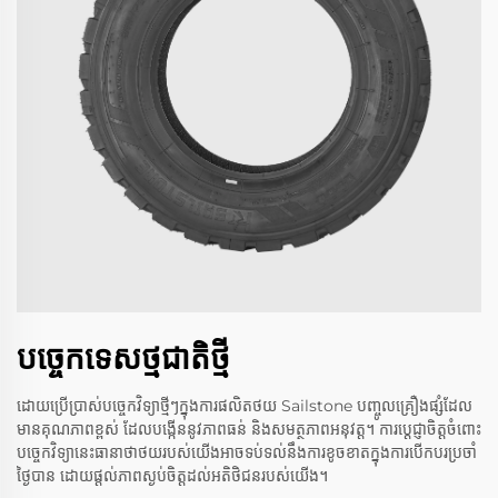
បច្ចេកទេសថ្មជាតិថ្មី
ដោយប្រើប្រាស់បច្ចេកវិទ្យាថ្មីៗក្នុងការផលិតថយ Sailstone បញ្ចូលគ្រឿងផ្សំដែល
មានគុណភាពខ្ពស់ ដែលបង្កើននូវភាពធន់ និងសមត្ថភាពអនុវត្ត។ ការប្តេជ្ញាចិត្តចំពោះ
បច្ចេកវិទ្យានេះធានាថាថយរបស់យើងអាចទប់ទល់នឹងការខូចខាតក្នុងការបើកបរប្រចាំ
ថ្ងៃបាន ដោយផ្តល់ភាពស្ងប់ចិត្តដល់អតិថិជនរបស់យើង។