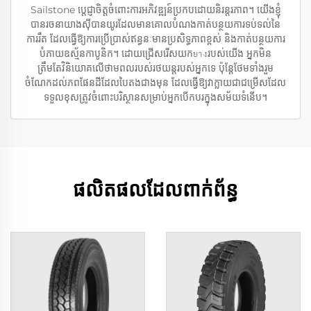
Sailstone ប្តេជ្ញាចិត្តចំពោះការអភិវឌ្ឍន៍ប្រកបដោយនិរន្តរភាព។ យើងខ្ញុំ
បានរចនាយាងស៊ីបានយូរដែលមានគោលបំណងកាត់បន្ថយការទប់ទល់នៃ
ការរឹត ដែលធ្វើឱ្យការប្រើប្រាស់ឥន្ធនៈមានប្រសិទ្ធភាពខ្ពស់ និងកាត់បន្ថយការ
បំភាយឧស្ម័នកាបូនិក។ ដោយជ្រើសរើសយកยางរបស់យើង អ្នកមិន
ត្រឹមតែវិនិយោគលើថាមពលរបស់រថយន្តរបស់អ្នកទេ ប៉ុន្តែថែមទាំងរួម
ចំណែកដល់ភពផែនដីដែលបៃតងជាងមុន ដែលធ្វើឱ្យវាក្លាយជាជម្រើសដែល
ទទួលខុសត្រូវចំពោះបរិស្ថានសម្រាប់អ្នកបើកបរក្នុងសម័យទំនើប។
ផលិតផលដែលពាក់ព័ន្ធ