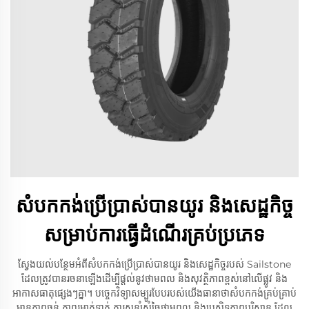
សំបកកង់ប្រើប្រាស់បានយូរ និងសេដ្ឋកិច្ច
សម្រាប់ការធ្វើដំណើរគ្រប់ប្រភេទ
ស្វែងយល់បន្ថែមអំពីសំបកកង់ប្រើប្រាស់បានយូរ និងសេដ្ឋកិច្ចរបស់ Sailstone
ដែលត្រូវបានរចនាឡើងដើម្បីផ្តល់នូវថាមពល និងសុវត្ថិភាពខ្ពស់នៅលើផ្លូវ និង
អាកាសធាតុផ្សេងៗគ្នា។ បច្ចេកវិទ្យាសម្បូរបែបរបស់យើងធានាថាសំបកកង់គ្រប់គ្រាប់
មានភាពធន់ ភាពរអាក់ទាក់ ការសន្សំសំចៃថាមពល និងប្រសិទ្ធភាពបរិស្ថាន ដែល