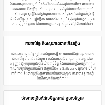
ដែលមានគុណភាពខ្ពស់ និងដំណើរការផលិតកម្មដែលទំនើប។ វាធានាថាវា
មានភាពធន់ និងប្រើប្រាស់បានយូរ ដោយផ្តល់នូវថាមពលដែលអាចប្រើ
ប្រាស់បានយូរ សូម្បីតែនៅក្នុងស្ថានភាពលំបាកបំផុត។ មិនថាអ្នកកំពុងធ្វើ
ដំណើរលើផ្លូវគោក ឬផ្លូវថ្មើរទេ សំបកកង់របស់យើងផ្តល់នូវសុវត្ថិភាព និង
ភាពជឿទុកចិត្តបាន ដែលកាត់បន្ថយការផ្លាស់ប្ដូរ និងថ្លៃដើមការថែទាំ។
ការចាប់ផ្ទៃ និងស្ថេរភាពបានកើនឡើង
ដោយរចនាដោយផ្នែកថ្មបោះបង់ប្រភេទថ្មី ยางរបស់យើងផ្តល់នូវការពាក់
ជាប់លើផ្ទៃទាំងសើមនិងស្ងួត។ មុខងារនេះបង្កើនស្ថេរភាពរថយន្ត ដែល
អនុញ្ញាតឱ្យអ្នកគ្រប់គ្រងបានយ៉ាងជាប់ចិត្ត និងការកើនឡើងសុវត្ថិភាពក្នុង
ការបើកបរគ្រប់ស្ថានការណ៍។ ជាមួយនឹងยาง Sailstone អ្នកអាចបើកបរ
កាត់កោង និងចាក់ហ្រ្វាំងភ្លាមៗបានយ៉ាងងាយស្រួល ធានាបាននូវការធ្វើ
ដំណើររលូននិងសុវត្ថិភាព។
ថាមពលប្រិយដែលមិត្តភាពជាមួយបរិស្ថាន