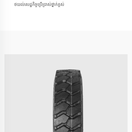
ថយល់សេដ្ឋកិច្ចប្រើប្រាស់ថ្នាក់ខ្ពស់