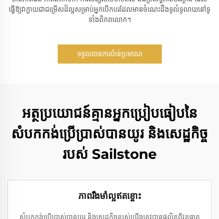
ធ្វើឱ្យវាក្លាយជាជម្រើសដ៏ល្អសម្រាប់អ្នកបើកបរដែលមានចំណេះដឹងទូលំទូលាយនៅទូ
ទាំងពិភពលោក។
ទទួលបានការប៉ាន់ប្រមាណ
អត្ថប្រយោជន៍គ្មានអ្នកប្រៀបធៀបនៃ
សំបកកង់ប្រើប្រាស់បានយូរ និងសេដ្ឋកិច្ច
របស់ Sailstone
ភាពរឹងមាំល្អឥតខ្ចោះ
សំបកកង់ប្រើប្រាស់បានយូរ និងសេដ្ឋកិច្ចរបស់យើងត្រូវបានផលិតពីវត្ថុធាតុ