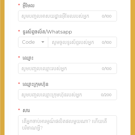
អ៊ីមែល
0/100
ទូរស័ព្ទចល័ត/Whatsapp
Code
0/100
ឈ្មោះ
0/100
ឈ្មោះក្រុមហ៊ុន
0/200
សារ