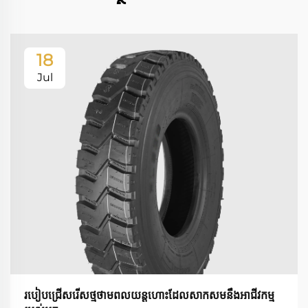
18
Jul
របៀបជ្រើសរើសថ្មថាមពលយន្តហោះដែលសាកសមនឹងអាជីវកម្ម