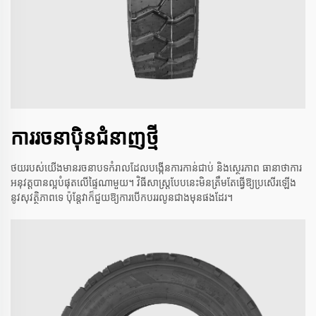
ការរចនាប៉ិនជំនាញថ្មី
ថយរបស់យើងមានរចនាបទកំរាលដែលបង្កើនការកាន់ជាប់ និងស្ថេរភាព ធានាថាការ
អនុវត្តបានល្អបំផុតលើផ្ទៃណាមួយ។ វិធីសាស្រ្តបែបនេះមិនត្រឹមតែធ្វើឱ្យប្រសើរឡើង
នូវសុវត្ថិភាពទេ ប៉ុន្តែវាក៏ជួយឱ្យការបើកបររលូនជាងមុនផងដែរ។