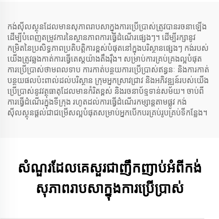
កង់ស៊ីលស្ថុនដែលមានសុភាពរាបសាក្នុងការប្រើប្រាស់ត្រូវបានរចនាឡើង
ដើម្បីបំពេញតម្រូវការនៃស្ថានភាពការធ្វើដំណើរផ្សេងៗ។ ដើម្បីរក្សានូវ
កម្រិតនៃប្រសិទ្ធភាពប្រតិបត្តិការខ្ពស់បំផុតនៅក្នុងបរិស្ថានផ្សេងៗ កង់របស់
យើងត្រូវឆ្លងកាត់ការធ្វើតេស្តយ៉ាងតឹងរ៉ឹង។ សម្រាប់ការគ្រប់គ្រងល្អបំផុត
ការប្រើប្រាស់ថាមពលទាប ការកាត់បន្ថយការប្រើប្រាស់ឥន្ធនៈ និងការកាត់
បន្ថយផលប៉ះពាល់ដល់បរិស្ថាន ក្រុមអ្នកស្រាវជ្រាវ និងអភិវឌ្ឍន៍របស់យើង
ប្រើប្រាស់នូវវត្ថុធាតុដែលមានកំរិតខ្ពស់ និងរចនាប័ទ្មទាន់សម័យ។ ចាប់ពី
ការធ្វើដំណើរក្នុងទីក្រុង រហូតដល់ការធ្វើដំណើរកម្សាន្តតាមផ្លូវ កង់
ស៊ីលស្ថុនផ្តល់ជាជម្រើសល្អបំផុតសម្រាប់អ្នកបើកបរគ្រប់រូបគ្រប់ទីកន្លែង។
សំណួរដែលគេសួរជាញឹកញាប់អំពីកង់
សុភាពរាបសាក្នុងការប្រើប្រាស់