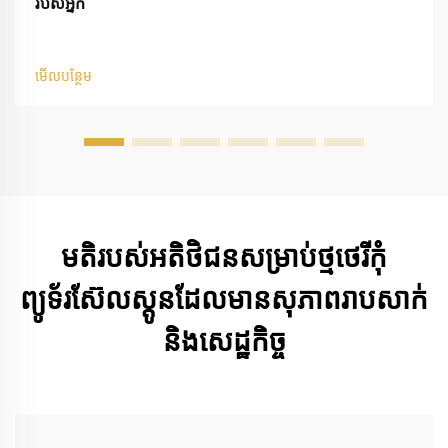
របស់អ្នក
មើលបន្ថែម
មតិរបស់អតិថិជនសម្រាប់ថ្មថេរីកុំ
ព្យូទ័រស៊ែលស្តូនដែលមានសុភាពរាបសាក់
និងសេដ្ឋកិច្ច