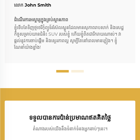
លោក John Smith
ដំណើរការអស្ចារ្យក្នុងគ្រប់ស្ថានភាព
ខ្ញុំទើបតែទិញថ្មថេរីកុំព្យូទ័រស៊ែលស្តូនដែលមានសុភាពរាបសាក់ និងសេដ្ឋ
កិច្ចសម្រាប់យានជំនិះ SUV របស់ខ្ញុំ ហើយខ្ញុំពិតជារីករាយណាស់។ វា
ផ្តល់នូវការចាប់ផ្តើម និងស្ថេរភាពល្អ សូម្បីតែនៅពេលមានភ្លៀង។ ខ្ញុំ
ណែនាំយ៉ាងខ្លាំង!
ទទួលបានការប៉ាន់ប្រមាណឥតគិតថ្លៃ
តំណាងរបស់យើងនឹងទំនាក់ទំនងអ្នកឆាប់ៗនេះ។