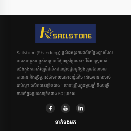
Sailstone (Shandong) ផ្តល់ជូននូវការផលិតថ្អែងឡានដែល
មានសមត្ថភាពខ្ពស់សម្រាប់ទីផ្សារក្រៅប្រទេស។ វិធីសាស្រ្តរបស់
យើងក្នុងការអភិវឌ្ឍន៍ផលិតផលផ្តល់ជូននូវថ្អែងឡានដែលមាន
ភាពធន់ និងប្រើប្រាស់ថាមពលបានសន្សំសំចៃ ដោយមានការចាប់
ជាប់ល្អ។ ផលិតបានច្រើនជាង 1 លានគ្រឿងក្នុងមួយឆ្នាំ និងបម្រើ
ការនៅក្នុងប្រទេសច្រើនជាង 50 ប្រទេស
ទាក់ទងមក