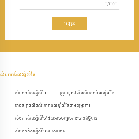
0/1000
បញ្ជូន
សំបកកង់សន្សំសំចៃ
សំបកកង់សន្សំសំចៃ
ក្រុមហ៊ុនផលិតសំបកកង់សន្សំសំចៃ
រោងចក្រផលិតសំបកកង់សន្សំសំចៃតាមតម្រូវការ
សំបកកង់សន្សំសំចៃដែលអាចបញ្ចូលការបោះជាថ្មីបាន
សំបកកង់សន្សំសំចៃមានភាពធន់