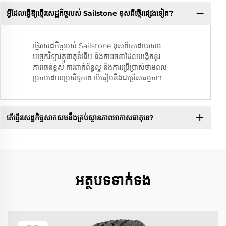
អ្វីដែលធ្វើឱ្យថ្មើរសេដ្ឋកិច្ចរបស់ Sailstone ខុសពីថ្មើរផ្សេងទៀត?
ថ្មើរសេដ្ឋកិច្ចរបស់ Sailstone ខុសពីគេដោយសារ
បច្ចេកវិទ្យាវត្ថុធាតុទំនើប និងការរចនាដែលបង្កើតនូវ
ភាពធន់ខ្ពស់ ការពាក់ព័ន្ធល្អ និងការប្រើប្រាស់ថាមពល
ប្រកបដោយប្រសិទ្ធភាព បើធៀបនឹងជម្រើសធម្មតា។
តើថ្មើរសេដ្ឋកិច្ចសាកសមនឹងគ្រប់ស្ថានភាពអាកាសធាតុទេ?
អត្ថបទទាក់ទង