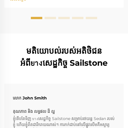
មតិយោបល់របស់អតិថិជន
អំពីยางសេដ្ឋកិច្ច Sailstone
លោក John Smith
គុណភាព និង លទ្ធផល ដ៏ ល្អ
ខ្ញុំទើបតែទិញ​ ยางសេដ្ឋកិច្ច Sailstone សម្រាប់រថយន្ត Sedan របស់
ខ្ញុំ ហើយខ្ញុំពិតជារីករាយណាស់។ ការកក់ជាប់នៅលើផ្លូវសើមគឺអស្ចារ្យ