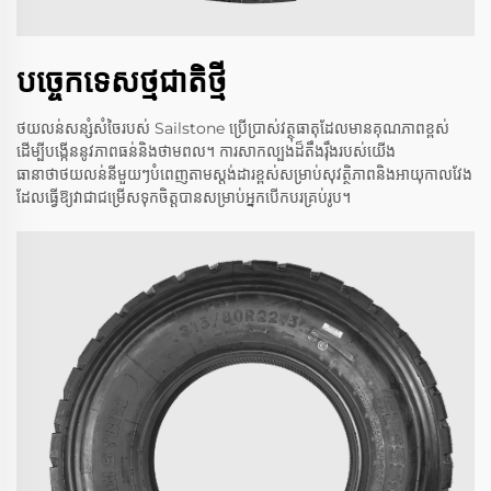
បច្ចេកទេសថ្មជាតិថ្មី
ថយលន់សន្សំសំចៃរបស់ Sailstone ប្រើប្រាស់វត្ថុធាតុដែលមានគុណភាពខ្ពស់
ដើម្បីបង្កើននូវភាពធន់និងថាមពល។ ការសាកល្បងដ៏តឹងរ៉ឹងរបស់យើង
ធានាថាថយលន់នីមួយៗបំពេញតាមស្តង់ដារខ្ពស់សម្រាប់សុវត្ថិភាពនិងអាយុកាលវែង
ដែលធ្វើឱ្យវាជាជម្រើសទុកចិត្តបានសម្រាប់អ្នកបើកបរគ្រប់រូប។