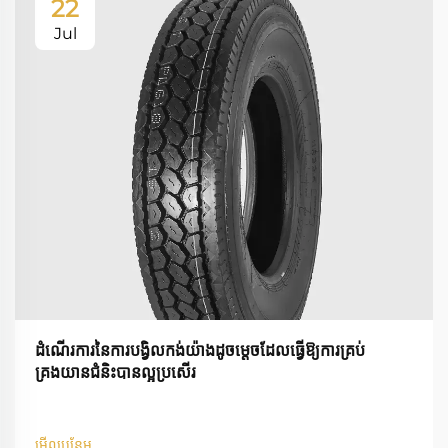
22
Jul
ដំណើរការនៃការបង្វិលកង់យ៉ាងដូចម្តេចដែលធ្វើឱ្យការគ្រប់
គ្រងយានជំនិះបានល្អប្រសើរ
មើលបន្ថែម