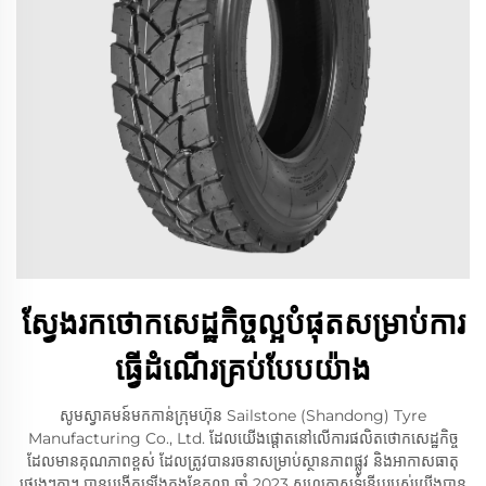
ស្វែងរកថោកសេដ្ឋកិច្ច​ល្អ​បំផុត​សម្រាប់​ការ​
ធ្វើ​ដំណើរ​គ្រប់​បែប​យ៉ាង
សូមស្វាគមន៍​មកកាន់​ក្រុមហ៊ុន Sailstone (Shandong) Tyre
Manufacturing Co., Ltd. ដែល​យើង​ផ្តោត​នៅ​លើ​ការ​ផលិត​ថោកសេដ្ឋកិច្ច​
ដែល​មាន​គុណភាព​ខ្ពស់ ដែល​ត្រូវ​បាន​រចនា​សម្រាប់​ស្ថានភាព​ផ្លូវ និង​អាកាសធាតុ​
ផ្សេងៗ​គ្នា។ បាន​បង្កើត​ឡើង​ក្នុង​ខែ​តុលា ឆ្នាំ 2023 សហគ្រាស​ទំនើប​របស់​យើង​បាន​