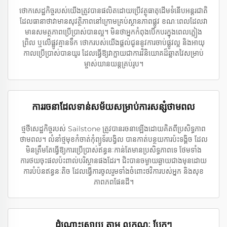
ថោកសេដ្ឋកិច្ចរបស់យើងត្រូវបានផលិតដោយប្រើវត្ថុធាតុដើមទំនើបអន្តរជាតិ
ដែលធានាថាវាមានសុវត្ថិភាពនៅក្រោមគ្រប់ស្ថានភាពផ្លូវ ខណៈពេលដែលវា
មានសមត្ថភាពប្រើប្រាស់បានល្អ។ មិនថាអ្នកកំពុងបើកបរក្នុងពេលភ្លៀង
ព្រិល ឬលើផ្លូវគ្មានទឹក ថោករបស់យើងផ្តល់ជូននូវការចាប់ផ្លូវល្អ និងអាយុ
កាលប្រើប្រាស់បានយូរ ដែលធ្វើឱ្យវាក្លាយជាការវិនិយោគដ៏ឆ្លាតវៃសម្រាប់
ម្ចាស់យានយន្តគ្រប់រូប។
ការរចនាដែលទាន់សម័យសម្រាប់ការសន្សំថាមពល
ថ្មថីសេដ្ឋកិច្ចរបស់ Sailstone ត្រូវបានរចនាឡើងដោយគិតពីប្រសិទ្ធភាព
ថាមពល។ លំនាំថ្មមុខកំចាត់កុំព្យូទ័របង្វិល បានកាត់បន្ថយការប៉ះទង្គិច ដែល
មិនត្រឹមតែធ្វើឱ្យការប្រើប្រាស់ឥន្ធនៈកាន់តែមានប្រសិទ្ធភាពទេ ថែមទាំង
ការថយចុះផលប៉ះពាល់បរិស្ថានផងដែរ។ ជិះបានចម្ងាយឆ្ងាយជាងមុនដោយ
ការ​បំប៉ន​ឥន្ធនៈតិច ដែលធ្វើការចូលរួមទាំងចំពោះថវិការបស់អ្នក និងសុខ
ភាពភពផែនដី។
ដំណោះស្រាយ តាម លក្ខណៈ ប្លែកៗ