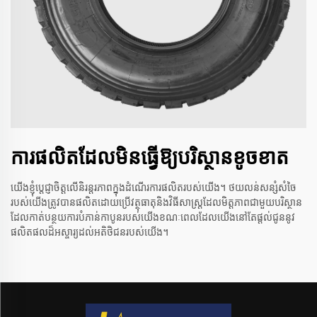
ការផលិតដែលមិនធ្វើឱ្យបរិស្ថានខូចខាត
យើងខ្ញុំប្តេជ្ញាចិត្តលើនិរន្តរភាពក្នុងដំណើរការផលិតរបស់យើង។ ថយលន់សន្សំសំចៃ
របស់យើងត្រូវបានផលិតដោយប្រើវត្ថុធាតុនិងវិធីសាស្ត្រដែលមិត្តភាពជាមួយបរិស្ថាន
ដែលកាត់បន្ថយការបំភាន់កាបូនរបស់យើងខណៈពេលដែលយើងនៅតែផ្តល់ជូននូវ
ផលិតផលដ៏អស្ចារ្យដល់អតិថិជនរបស់យើង។