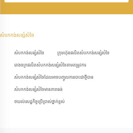
សំបកកង់សន្សំសំចៃ
សំបកកង់សន្សំសំចៃ
ក្រុមហ៊ុនផលិតសំបកកង់សន្សំសំចៃ
រោងចក្រផលិតសំបកកង់សន្សំសំចៃតាមតម្រូវការ
សំបកកង់សន្សំសំចៃដែលអាចបញ្ចូលការបោះជាថ្មីបាន
សំបកកង់សន្សំសំចៃមានភាពធន់
ថយល់សេដ្ឋកិច្ចប្រើប្រាស់ថ្នាក់ខ្ពស់