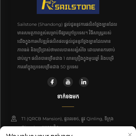
Sailstone (Shandong) ផ្តល់ជូននូវការផលិតថ្អែងឡានដែល
មានសមត្ថភាពខ្ពស់សម្រាប់ទីផ្សារក្រៅប្រទេស។ វិធីសាស្រ្តរបស់
យើងក្នុងការអភិវឌ្ឍន៍ផលិតផលផ្តល់ជូននូវថ្អែងឡានដែលមាន
ភាពធន់ និងប្រើប្រាស់ថាមពលបានសន្សំសំចៃ ដោយមានការចាប់
ជាប់ល្អ។ ផលិតបានច្រើនជាង 1 លានគ្រឿងក្នុងមួយឆ្នាំ និងបម្រើ
ការនៅក្នុងប្រទេសច្រើនជាង 50 ប្រទេស
ទាក់ទងមក
T1 (QRCB Mansion), ផ្ទះលេខ6, ផ្លូវ Qinling, ទីក្រុង
Qingdao, ប្រទេសចិន