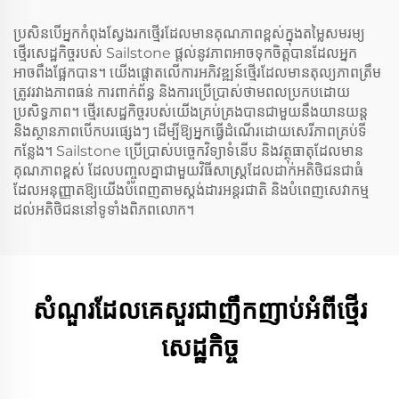
ប្រសិនបើអ្នកកំពុងស្វែងរកថ្មើរដែលមានគុណភាពខ្ពស់ក្នុងតម្លៃសមរម្យ
ថ្មើរសេដ្ឋកិច្ចរបស់ Sailstone ផ្តល់នូវភាពអាចទុកចិត្តបានដែលអ្នក
អាចពឹងផ្អែកបាន។ យើងផ្តោតលើការអភិវឌ្ឍន៍ថ្មើរដែលមានតុល្យភាពត្រឹម
ត្រូវរវាងភាពធន់ ការពាក់ព័ន្ធ និងការប្រើប្រាស់ថាមពលប្រកបដោយ
ប្រសិទ្ធភាព។ ថ្មើរសេដ្ឋកិច្ចរបស់យើងគ្រប់គ្រងបានជាមួយនឹងយានយន្ត
និងស្ថានភាពបើកបរផ្សេងៗ ដើម្បីឱ្យអ្នកធ្វើដំណើរដោយសេរីភាពគ្រប់ទី
កន្លែង។ Sailstone ប្រើប្រាស់បច្ចេកវិទ្យាទំនើប និងវត្ថុធាតុដែលមាន
គុណភាពខ្ពស់ ដែលបញ្ចូលគ្នាជាមួយវិធីសាស្ត្រដែលដាក់អតិថិជនជាធំ
ដែលអនុញ្ញាតឱ្យយើងបំពេញតាមស្តង់ដារអន្តរជាតិ និងបំពេញសេវាកម្ម
ដល់អតិថិជននៅទូទាំងពិភពលោក។
សំណួរដែលគេសួរជាញឹកញាប់អំពីថ្មើរ
សេដ្ឋកិច្ច