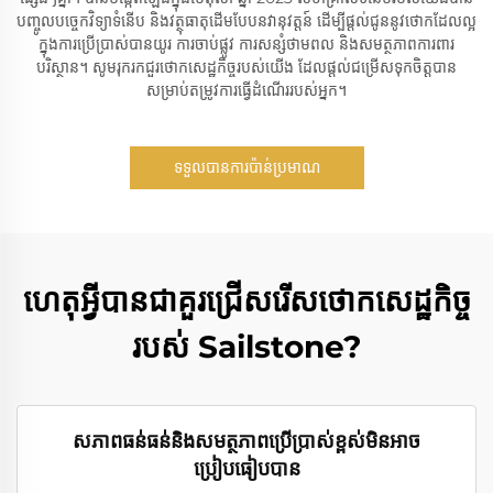
បញ្ចូល​បច្ចេកវិទ្យា​ទំនើប និង​វត្ថុធាតុដើម​បែប​នវានុវត្តន៍ ដើម្បី​ផ្តល់​ជូន​នូវ​ថោក​ដែល​ល្អ​
ក្នុង​ការ​ប្រើប្រាស់​បាន​យូរ ការ​ចាប់​ផ្លូវ ការ​សន្សំ​ថាមពល និង​សមត្ថភាព​ការពារ​
បរិស្ថាន។ សូម​រុករក​ជួរ​ថោកសេដ្ឋកិច្ច​របស់​យើង ដែល​ផ្តល់​ជម្រើស​ទុក​ចិត្ត​បាន​
សម្រាប់​តម្រូវការ​ធ្វើ​ដំណើរ​របស់​អ្នក។
ទទួលបានការប៉ាន់ប្រមាណ
ហេតុអ្វីបានជាគួរជ្រើសរើសថោកសេដ្ឋកិច្ច
របស់ Sailstone?
សភាពធន់ធន់និងសមត្ថភាពប្រើប្រាស់ខ្ពស់មិនអាច
ប្រៀបធៀបបាន