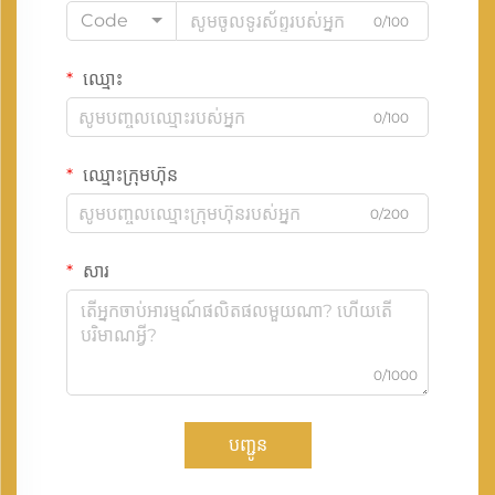
Code
0/100
ឈ្មោះ
0/100
ឈ្មោះក្រុមហ៊ុន
0/200
សារ
0/1000
បញ្ជូន