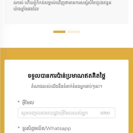
ណាស់ ហើយខ្ញុំក៏កត់សម្គាល់ឃើញថាមានការសន្សំសំចៃប្រេងឥន្ធនៈ
យ៉ាងខ្លាំងផងដែរ!
ទទួលបានការប៉ាន់ប្រមាណឥតគិតថ្លៃ
តំណាងរបស់យើងនឹងទំនាក់ទំនងអ្នកឆាប់ៗនេះ។
អ៊ីមែល
0/100
ទូរស័ព្ទចល័ត/Whatsapp