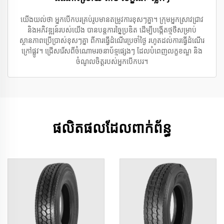
យើងយល់ថា អ្នកបើកបរគ្រប់រូបមានតម្រូវការខុសៗគ្នា។ ក្រុមអ្នកស្រាវជ្រាវ
និងអភិវឌ្ឍន៍របស់យើង បានបន្តការច្នៃប្រឌិត ដើម្បីបង្កើតថ្មថីសម្រាប់
ស្ថានភាពប្រើប្រាស់ខុសៗគ្នា ពីការធ្វើដំណើរប្រចាំថ្ងៃ រហូតដល់ការធ្វើដំណើរ
ក្រៅផ្លូវ។ ជ្រើសរើសពីចំណោមរចនាប័ទ្មផ្សេងៗ ដែលបំពេញលក្ខខណ្ឌ និង
ចំណូលចិត្តរបស់អ្នកបើកបរ។
ផលិតផលដែលពាក់ព័ន្ធ