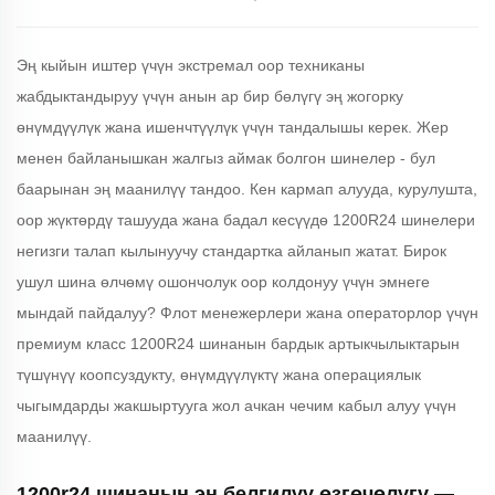
Эң кыйын иштер үчүн экстремал оор техниканы
жабдыктандыруу үчүн анын ар бир бөлүгү эң жогорку
өнүмдүүлүк жана ишенчтүүлүк үчүн тандалышы керек. Жер
менен байланышкан жалгыз аймак болгон шинелер - бул
баарынан эң маанилүү тандоо. Кен кармап алууда, курулушта,
оор жүктөрдү ташууда жана бадал кесүүдө 1200R24 шинелери
негизги талап кылынуучу стандартка айланып жатат. Бирок
ушул шина өлчөмү ошончолук оор колдонуу үчүн эмнеге
мындай пайдалуу? Флот менежерлери жана операторлор үчүн
премиум класс 1200R24 шинанын бардык артыкчылыктарын
түшүнүү коопсуздукту, өнүмдүүлүктү жана операциялык
чыгымдарды жакшыртууга жол ачкан чечим кабыл алуу үчүн
маанилүү.
1200r24 шинанын эң белгилүү өзгөчөлүгү —