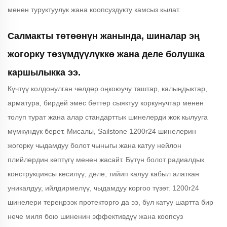
менен туруктуулук жана коопсуздукту камсыз кылат.
Салмакты төтөөнүн жанында, шиналар эң
жогорку төзүмдүүлүккө жана деле болушка
каршылыкка ээ.
Күчтүү колдонулган чөлдөр оңкоюучу таштар, калыңдыктар,
арматура, бирдей эмес беттер сыяктуу коркунучтар менен
толуп турат жана алар стандарттык шинелерди жок кылууга
мүмкүндүк берет. Мисалы, Sailstone 1200r24 шинелерин
жогорку чыдамдуу болот чыныгы жана катуу нейлон
плийлердин көптүгү менен жасайт. Бүтүн болот радиалдык
конструкциясы кесилүү, деле, тийип калуу кабыл алаткан
уникалдуу, ийлдирмелүү, чыдамдуу коргоо түзөт. 1200r24
шинелери тереңрээк протекторго да ээ, бул катуу шартта бир
нече миля бою шиненин эффективдүү жана коопсуз