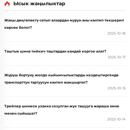
Ысык жаңылыктар
Жаңы дөңгөлөктү сатып алаардан мурун аны кантип текшерип
көрсөк болот?
2025-10-18
Таштык шина тийкич таштардан кандай коргоо алат?
2025-10-17
Жүрүш бортуну жолдо кыйынчылыктарды кездештиргенде
транспорттун тартуусун кантип жакшыртат?
2025-10-15
Трейлер шинеси узакка созулган жүк ташууга жараша эмне
менен сыйышат?
2025-10-14