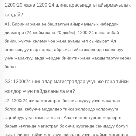
1200r20 жана 1200r24 шина арасындагы айырмачылык
кандай?
A1. Биринчи жана эң башталгыч айырмачылык чебердин
диаметри (24 дюйм жана 20 дюйм). 1200r24 шина аябай
бийик, жүктүн көлөмү чоң жана ауаны көп сыйдырат. Ал
агрессивдүү шарттарда, айрыкча тийки жолдордо колдонуу
үчүн жарактуу, анда жерден бийиктик жана жакшы тартуу керек
болот.
S2: 1200r24 шиналар магистралдар үчүн же гана тийки
жолдор үчүн пайдаланыла ма?
J2: 1200r24 шина магистрал боюнча жүрүү үчүн жасалган
болсо да, көбүнчө моделдер тийки жолдордо колдонууга
ыңгайлуулугун камсыз кылат. Алар иштеп турган жерлерге
барып келгенде магистрал боюнча жүргөндө сенимдүү болуп
чыгат. Бирок, тийки жол үчүн шиналар үчүн, атайын магистрал