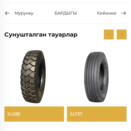
Мурунку
Кийинки
БАРДЫГЫ
Сунушталган тауарлар
SL585
SL737