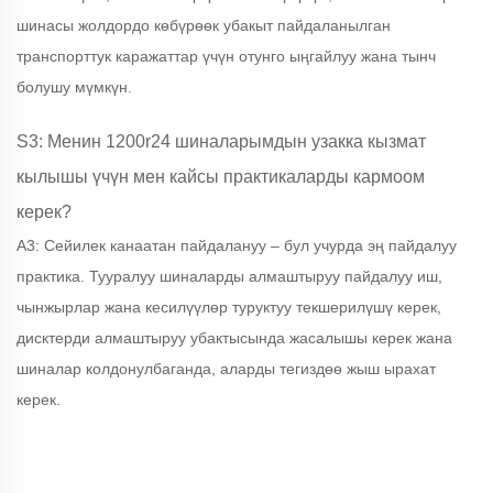
шинасы жолдордо көбүрөөк убакыт пайдаланылган
транспорттук каражаттар үчүн отунго ыңгайлуу жана тынч
болушу мүмкүн.
S3: Менин 1200r24 шиналарымдын узакка кызмат
кылышы үчүн мен кайсы практикаларды кармоом
керек?
A3: Сейилек канаатан пайдалануу – бул учурда эң пайдалуу
практика. Тууралуу шиналарды алмаштыруу пайдалуу иш,
чынжырлар жана кесилүүлөр туруктуу текшерилүшү керек,
дисктерди алмаштыруу убактысында жасалышы керек жана
шиналар колдонулбаганда, аларды тегиздөө жыш ырахат
керек.