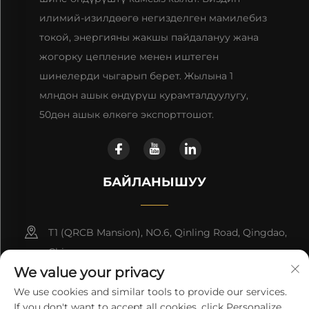
илимий-изилдөөгө негизделген мамилебиз
токой, энергияны жакшы пайдалануу жана
жогорку цепление менен иштеген
шинелерди чыгарып берет. Жылына 1
млндон ашык өндүрүш курамталдуулугу,
50дөн ашык өлкөгө экспорттошот.
БАЙЛАНЫШУУ
T1 (QRCB Mansion), NO.6, Qinling Road, Qingdao,
China
We value your privacy
+86-18660280181
We use cookies and similar tools to provide our services.
If you don't want to accept all cookies, click Personalize