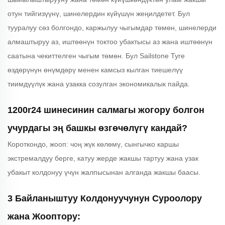
отун тийгизүүнү, шинелердин күйүшүн жеңилдетет. Бул
тууралуу сөз болгондо, каржылуу чыгымдар төмөн, шинелерди
алмаштыруу аз, иштөөнүн токтоо убактысы аз жана иштөөнүн
саатына чекиттелген чыгым төмөн. Бул Sailstone Tyre
өздөрүнүн өнүмдөрү менен камсыз кылган тиешелүү
тиимдүүлүк жана узакка созулган экономикалык пайда.
1200r24 шинесинин салмагы жогору болгон
учурдагы эң башкы өзгөчөлүгү кандай?
Короткондо, жооп: чоң жүк көлөмү, сынгычко каршы
экстремалдуу берге, катуу жерде жакшы тартуу жана узак
убакыт колдонуу үчүн жалпысынан алганда жакшы баасы.
3 Байланыштуу Колдонуучунун Суроолору
жана Жооптору: