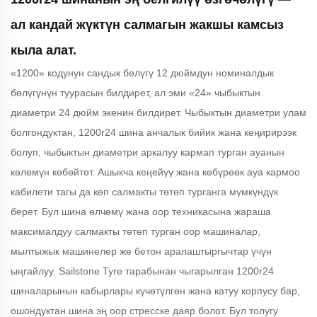
ал кандай жүктүн салмагын жакшы камсыз
кыла алат.
«1200» кодунун сандык бөлүгү 12 дюймдун номиналдык
бөлүгүнүн туурасын билдирет, ал эми «24» чыбыктын
диаметри 24 дюйм экенин билдирет. Чыбыктын диаметри улам
болгондуктан, 1200r24 шина анчалык бийик жана кеңирирээк
болуп, чыбыктын диаметри аркалуу кармап турган ауанын
көлөмүн көбөйтөт. Ашыкча кеңейүү жана көбүрөөк ауа кармоо
кабилети тагы да көп салмакты төтөп турганга мүмкүндүк
берет. Бул шина өлчөмү жана оор техникасына жараша
максималдуу салмакты төтөп турган оор машиналар,
мылтыжык машинелер же бетон аралаштыргычтар үчүн
ыңгайлуу. Sailstone Tyre тарабынан чыгарылган 1200r24
шиналарынын кабырлары күчөтүлгөн жана катуу корпусу бар,
ошондуктан шина эң оор стресске даяр болот. Бул толугу