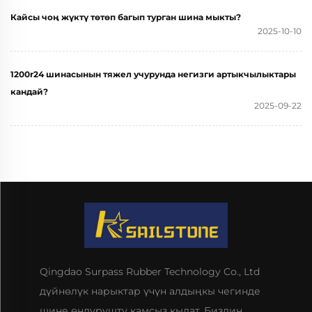
Кайсы чоң жүктү төтөп багып турган шина мыкты?
2025-10-10
1200r24 шинасынын тяжел учурунда негизги артыкчылыктары
кандай?
2025-09-22
Qingdao Surpass Rubber Technology Co., Ltd
дүйнөлүк нарыктар үчүн алдыңкы чегинде
шине өндүрүштү камсыз кылат. Биздин