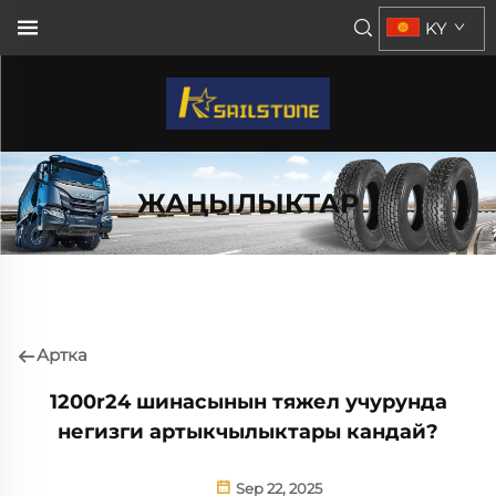
KY
ЖАҢЫЛЫКТАР
Артка
1200r24 шинасынын тяжел учурунда
негизги артыкчылыктары кандай?
Sep 22, 2025