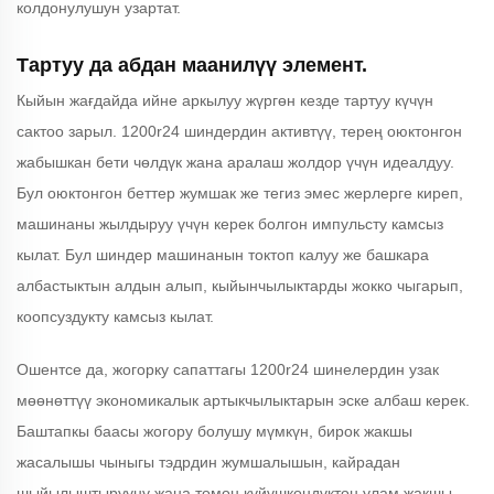
колдонулушун узартат.
Тартуу да абдан маанилүү элемент.
Кыйын жағдайда ийне аркылуу жүргөн кезде тартуу күчүн
сактоо зарыл. 1200r24 шиндердин активтүү, терең оюктонгон
жабышкан бети чөлдүк жана аралаш жолдор үчүн идеалдуу.
Бул оюктонгон беттер жумшак же тегиз эмес жерлерге киреп,
машинаны жылдыруу үчүн керек болгон импульсту камсыз
кылат. Бул шиндер машинанын токтоп калуу же башкара
албастыктын алдын алып, кыйынчылыктарды жокко чыгарып,
коопсуздукту камсыз кылат.
Ошентсе да, жогорку сапаттагы 1200r24 шинелердин узак
мөөнөттүү экономикалык артыкчылыктарын эске албаш керек.
Баштапкы баасы жогору болушу мүмкүн, бирок жакшы
жасалышы чыныгы тэдрдин жумшалышын, кайрадан
шыйылыштырууну жана төмөн күйүшкөндүктөн улам жакшы