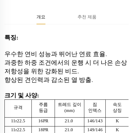
개요
추천 제품
특징:
우수한 연비 성능과 뛰어난 연료 효율.
과중한 하중 조건에서의 운행 시 더 나은 손상
저항성을 위한 강화된 비드.
향상된 견인력과 감소된 열 방출.
크기 및 사양:
주름
트레드 깊이
짐
속도
규격
등급
(mm)
인덱스
상징
11r22.5
16PR
21.0
146/143
K
11r22.5
18PR
21.0
149/146
K