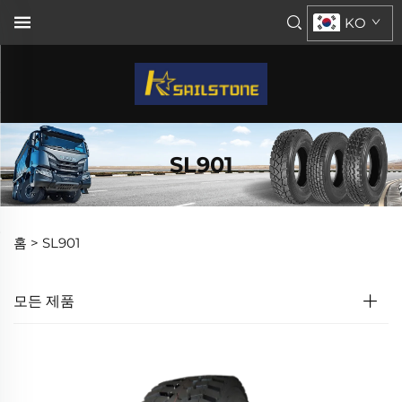
KO
SL901
홈 >
SL901
모든 제품