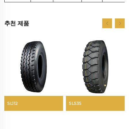
추천 제품
SL112
SL535