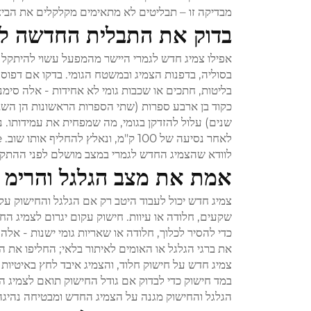
מבדיקה זו – תבליטים לא מתאימים מקלקלים את הביצ
בדוק את התבלית החדשה למ
אפילו צמיג חדש לגמרי היישר מהמפעל עשוי להיתקל בב
בסוליה, בדפנות הצמיג ובמשטח הגומי. בדקו אם דפוס 
בליטות, חתכים או שכבות גומי לא אחידות - אלה סימני
כקוד בן ארבע ספרות (שתי הספרות הראשונות הן השבו
שנים) עלול להזדקן בגומי, מה שמפחית את עמידותו. נה
לוודא שהצמיג החדש לגמרי במצב מושלם לפני ההתקנ
אמת את מצב הגלגל והרימ
צמיג חדש יכול לעבוד היטב רק אם הגלגל והחישוק עלי
שקעים, חלודה או עיוות. חישוק עקום יגרום לצמיג ה
כדי להסיר לכלוך, חלודה או שאריות גומי ישנות - אלה
את ברגי הגלגל או האומים לאיתור בלאי; החליפו את ה
במד חישוק כדי לבדוק אם גודל החישוק תואם לצמיג ה
הגלגל והחישוק מגנה על הצמיג החדש ומבטיחה נהיגה