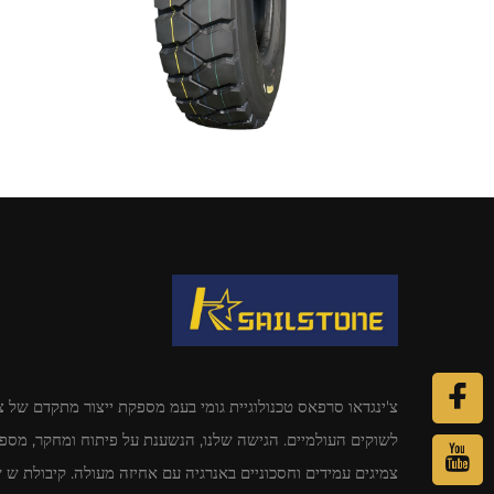
צ'ינגדאו סרפאס טכנולוגיית גומי בעמ מספקת ייצור מתקדם של צ
לשוקים העולמיים. הגישה שלנו, הנשענת על פיתוח ומחקר, מספ
צמיגים עמידים וחסכוניים באנרגיה עם אחיזה מעולה. קיבולת ש 