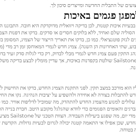
ועים של התבלית החדשה ומייצרים סיכון לך.
פגן פגמים באיכות
עיות איכות קטנות, לכן בדיקה ויזואלית מדוקדקת היא חובה. התבוננו ה
הסוליה שלם ואחיד, ללא בלוקים חסרים או סדקים. בדקו את דפנות הצמי
ם לנזק פוטנציאלי. כמו כן, בדקו את תאריך הייצור של הצמיג, המסומן ב
ע, שתי האחרונות הן השנה). צמיג חדש לגמרי המאוחסן זמן רב מדי (
ג התקין פעם צמיג חדש לגמרי מבלי לבדוק, רק כדי לגלות סדק זעיר בדו
לאחר נסיעה של 100 ק"מ, ונאלץ להחליף אותו שוב. Sailstone שולטת בקפדנות באיכות, אך עדיין מומלץ לבצע בדיק
ה.
ו הוא מורכב במצב תקין. לפני התקנת הצמיג החדש, בדקו את החישוק לא
חדש להתבלות בצורה לא אחידה ולהשפיע על יציבות הנהיגה. נקו את החי
 עלולים למנוע מהצמיג החדש להתהדק, מה שמוביל לדליפות אוויר. כמו כן
ברגים והאומים הפגומים כדי לוודא שהגלגל מקובע היטב. חברת בנייה ה
צמיג חדש על חישוק חלוד, והצמיג איבד לחץ
חדש, שכן אפילו אי התאמה קטנה יכולה לגרום לבעיות גדולות. הקדשת ז
 בטוחה.