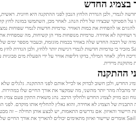
 בצמיג החדש
חדשה לגמרי, ולכן הגדרת הלחץ הנכון לפני ההתקנה היא חיונית. ראשית,
על הסטיקר שבצידו של דלת הנהג. לאחר מכן, השתמשו במונה לחץ קלי
הגזים או להפחית את כמות האוויר. טרמיות חדשות לגמרי שפוחות נמצ
יה של רכבה החדש שלה באוויר בכמות מוגזמת, וכעבור מספר ימים של 
שמו לב שהפסיפס שלהם נעשה דק במרכז. Sailstone מזכיר כי טרמיות חדשות לגמרי רגישות יותר ללחץ, ולכן הגדרת 
ת דלק. לאחר המילוי, בדקו דליפות אוויר על ידי הפעלת מים סבוניות 
ני ההתקנה
מיג החדש, ולכן חשוב לבדוק או לכייל אותם לפני ההתקנה. גלגלים שלא י
מתבלה מהר יותר מהשני, מה שמקצר את אורך החיים שלו במהירות. אי
וח וגם מזיק לצמיג החדש ולחלקי הרכב. נהג משאית התקין פעם צמיג ח
 היישור, ולאחר 2000 ק"מ already הייתה התבנית של הצמיג לא אחידה, והוא נאלץ להחליף אותו מוקדם. לפ
 היישור והאיזון. אם נדרשים התאמות, יש לבצע אותן תחילה – זה מבט
החדש יתגלגל בצורה חלקה על הכביש. מומחי Sailstone אומרים שיישור ואיזון מתאימים יכולים להאריך את אורך החיי