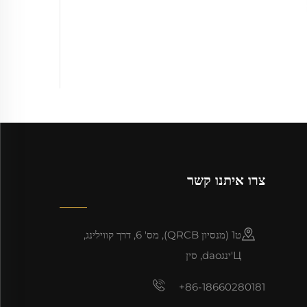
צרו איתנו קשר
ט1 (מנסיון QRCB), מס' 6, דרך קווילינג,
Ц'ינגdao, סין
+86-18660280181