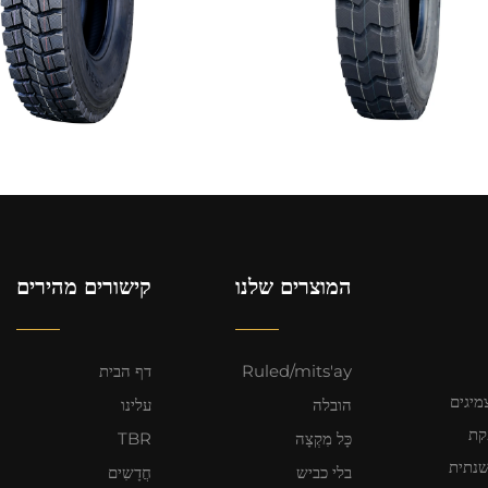
המוצרים שלנו
קישורים מהירים
Ruled/mits'ay
דף הבית
מיגים
הובלה
עלינו
קת
כָּל מִקְצָה
TBR
שנתית
בלי כביש
חֲדָשִים