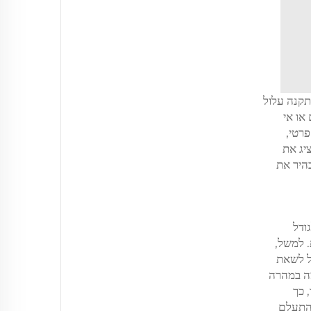
תקנה עלול
או אי
רטי,
יג את
היר את
ודל
. למשל,
ל לשאת
מה במהרה
ות על הצד, כך
manu של הרכב שלך. אין להתעלם