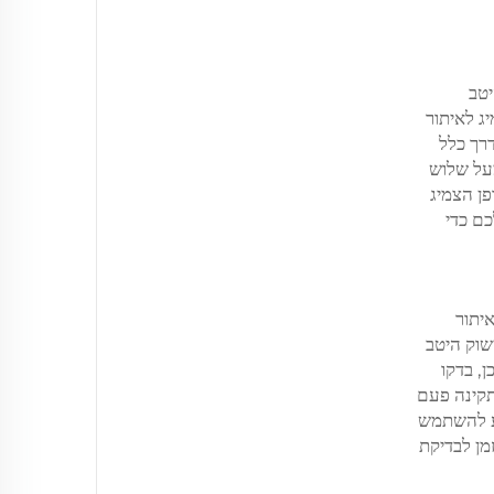
יטב
ג לאיתור
דרך כלל
מעל שלוש
פן הצמיג
ה משלכם כדי
יתור
שוק היטב
, בדקו
תקינה פעם
 באיטיות מדי יום, מה שפגע ביעילות העבודה. הצוות הטכני של Sailstone מציע להשתמש
מן לבדיקת