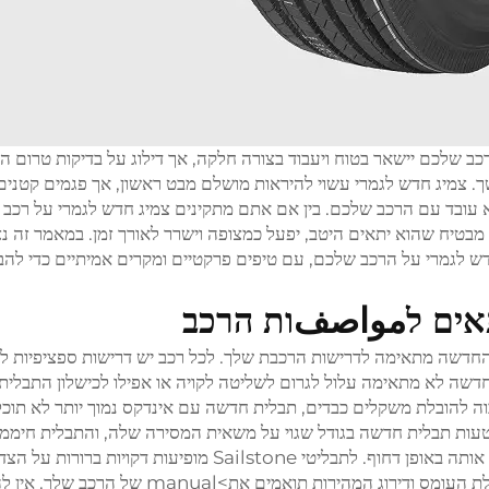
ב שלכם יישאר בטוח ויעבוד בצורה חלקה, אך דילוג על בדיקות טרום ה
שך. צמיג חדש לגמרי עשוי להיראות מושלם מבט ראשון, אך פגמים קטנים 
עובד עם הרכב שלכם. בין אם אתם מתקינים צמיג חדש לגמרי על רכב פ
מבטיח שהוא יתאים היטב, יפעל כמצופה וישרר לאורך זמן. במאמר זה נצ
דש לגמרי על הרכב שלכם, עם טיפים פרקטיים ומקרים אמיתיים כדי להב
אים לمواصفות הרכב
דשה מתאימה לדרישות הרכבת שלך. לכל רכב יש דרישות ספציפיות לג
 חדשה לא מתאימה עלול לגרום לשליטה לקויה או אפילו לכישלון התבלית
 להובלת משקלים כבדים, תבלית חדשה עם אינדקס נמוך יותר לא תוכ
טעות תבלית חדשה בגודל שגוי על משאית המסירה שלה, והתבלית חימ
במהלך הנהיגה, מה שה buộc אותה לעצור ולהחליף אותה באופן דחוף. לתבליטי Sailstone מופיעות דקויות ברור
שתוכל בקלות לבדוק האם גודל התבלית החדשה, קיבולת העומס ודירוג המהירות תואמים את>al