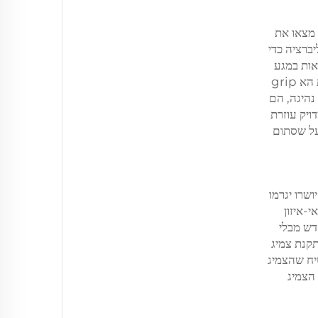
 מצאו את
ברציה כדי
אות במגע
גדול יותר עם הכביש, מה שעלול לגרום להתחממות יתר ושחיקה לא אחידה. טרמיות מנופחות מדי הן קשיחות, מה שמפחית את הא grip
נהיגה, הם
לחץ מדויק עוזרת
על שסתום
ושרו יגרמו
-איזון
דש מבלי
ני התקנת צמיג
יח שהצמיג
ם של הצמיג