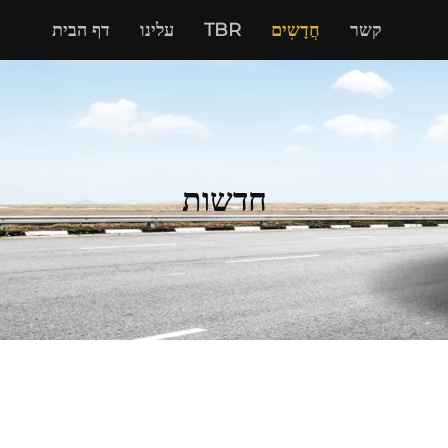
קשר
חֲדָשִים
TBR
עלינו
דף הבית
חדשות