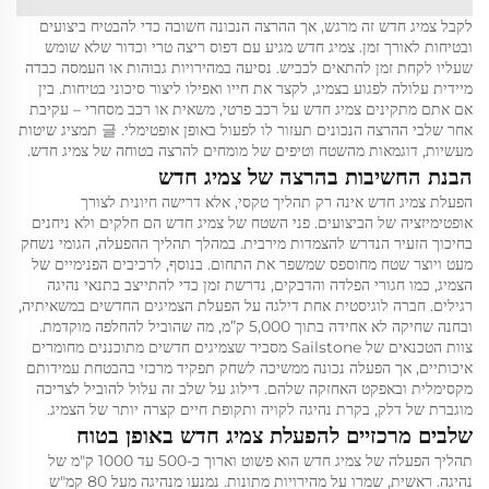
לקבל צמיג חדש זה מרגש, אך ההרצה הנכונה חשובה כדי להבטיח ביצועים
ובטיחות לאורך זמן. צמיג חדש מגיע עם דפוס ריצה טרי וכדור שלא שומש
שעליו לקחת זמן להתאים לכביש. נסיעה במהירויות גבוהות או העמסה כבדה
מיידית עלולה לפגוע בצמיג, לקצר את חייו ואפילו ליצור סיכוני בטיחות. בין
אם אתם מתקינים צמיג חדש על רכב פרטי, משאית או רכב מסחרי – עקיבת
אחר שלבי ההרצה הנכונים תעזור לו לפעול באופן אופטימלי. 글 תמציג שיטות
מעשיות, דוגמאות מהשטח וטיפים של מומחים להרצה בטוחה של צמיג חדש.
הבנת החשיבות בהרצה של צמיג חדש
הפעלת צמיג חדש אינה רק תהליך טקסי, אלא דרישה חיונית לצורך
אופטימיזציה של הביצועים. פני השטח של צמיג חדש הם חלקים ולא ניחנים
בחיכוך הזעיר הנדרש להצמדות מירבית. במהלך תהליך ההפעלה, הגומי נשחק
מעט ויוצר שטח מחוספס שמשפר את התחום. בנוסף, לרכיבים הפנימיים של
הצמיג, כמו חגורי הפלדה והדבקים, נדרשת זמן כדי להתייצב בתנאי נהיגה
רגילים. חברה לוגיסטית אחת דילגה על הפעלת הצמיגים החדשים במשאיתיה,
ובחנה שחיקה לא אחידה בתוך 5,000 ק”מ, מה שהוביל להחלפה מוקדמת.
צוות הטכנאים של Sailstone מסביר שצמיגים חדשים מתוכננים מחומרים
איכותיים, אך הפעלה נכונה ממשיכה לשחק תפקיד מרכזי בהבטחת עמידותם
מקסימלית ובאפקט האחזקה שלהם. דילוג על שלב זה עלול להוביל לצריכה
מוגברת של דלק, בקרת נהיגה לקויה ותקופת חיים קצרה יותר של הצמיג.
שלבים מרכזיים להפעלת צמיג חדש באופן בטוח
תהליך הפעלה של צמיג חדש הוא פשוט וארוך כ-500 עד 1000 ק"מ של
נהיגה. ראשית, שמרו על מהירויות מתונות. נמנעו מנהיגה מעל 80 קמ"ש