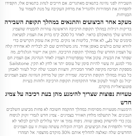
השבירה לפני נהיגה בתנאים מאתגרים. אם חייבים לנהוג בתנאים אלו, הקפידו
להפחית את המהירות ולהגדיל את מרחק העקיבה על מנת לשמור על
הבטיחות.
מעקב אחר הביצועים והתנאים במהלך תקופת השבירה
בדיקות רגילות במהלך תקופת הרכיבה הראשונה עוזרות להבטיח שהצמיג
החדש שלך מתאקלם כראוי. לאחר כל 200 ק"מ בדוק את הצמיג למציאת
סימנים של בلى לא אחיד, בליטות או נזקים. בדוק את עומק הקרשים כדי
לוודא שהם בולעים באופן אחיד. נהג משלוחים שם לב לבלייה לא אחידה קלה
על הצמיג החדש שלו במהלך תקופת הרכיבה, ותקן את יישור הגלגלים, מה
שפתר את הבעיה. עקוב אחר טמפרטורת הצמיג לאחר הנהיגה; אם הצמיג חם
מדי למגע, זה עשוי להיות סימן של עומס יתר או לחץ לא תקין. Sailstone
מספקת תמיכה מקיפה לאחר המכירה, והצוות הטכני שלה יכול לעזור לאבחן
כל בעיה במהלך תקופת הרכיבה. שמירת יומן של מרחק הנהיגה ומצב הצמיגים
יכול גם לעזור לעקוב אחר התקדמות תקופת הרכיבה ולזהות בעיות
פוטנציאליות מוקדם.
טעויות נפוצות שצריך להימנע מהן בעת רכיבה על צמיג
חדש
הימנעות מטעויות מסוימות במהלך ההקמה חשובה לא פחות מביצוע השלבים
הנכונים. אל תתעלמו מלחץ האוויר בצמיגים - צמיג חדש לגמרי זקוק לניפוח
נכון כדי להישחק באופן שווה. ניפוח נמוך או יתר עלולים לגרום לבלאי לא
סדיר ולהפחית את הביצועים. חברת הובלות עשתה טעות זו עם הצמיגים
החדשים שלה ונאלצה להחליף אותם 30% מוקדם מהצפוי. אל תמהרו