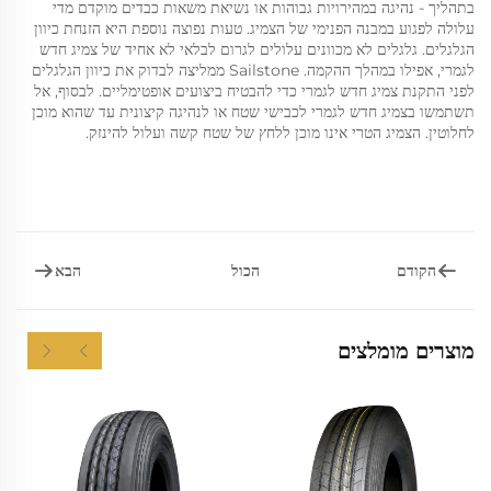
בתהליך - נהיגה במהירויות גבוהות או נשיאת משאות כבדים מוקדם מדי
עלולה לפגוע במבנה הפנימי של הצמיג. טעות נפוצה נוספת היא הזנחת כיוון
הגלגלים. גלגלים לא מכוונים עלולים לגרום לבלאי לא אחיד של צמיג חדש
לגמרי, אפילו במהלך ההקמה. Sailstone ממליצה לבדוק את כיוון הגלגלים
לפני התקנת צמיג חדש לגמרי כדי להבטיח ביצועים אופטימליים. לבסוף, אל
תשתמשו בצמיג חדש לגמרי לכבישי שטח או לנהיגה קיצונית עד שהוא מוכן
לחלוטין. הצמיג הטרי אינו מוכן ללחץ של שטח קשה ועלול להינזק.
הקודם
הבא
הכול
מוצרים מומלצים