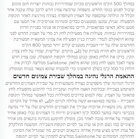
במהלך 500 הק"מ הראשונים מכיוון שמהירויות גבוהות יוצרות חום מוגזם
שיכול לפגוע בגומי החדש. משפחה שרכשה צמיג חדש לרכב שלה עקבה אחר
הכלל זה וגילתה שהכפפה של הצמיג השתפרה בצורה מורגשת לאחר תקופת
ההפעלה. שנית, נמנעו ממטענים כבדים ומנהיגה אגרסיבית. אל תסעו עם
מטען מלא, האיצו בפתאומית, דריכו בפתאומית או פנימו בפניות חדות
במהירויות גבוהות. פעולות אלו מפעילות לחץ רב מדי על הצמיג החדש לפני
שהוא התאקלם לגמרי. חברת בניין הפעילה את צמיגי המשאית המעורבת
החדשים שלה על ידי העברת מטענים קלים יותר במשך 800 הק"מ
הראשונים ולא חוויה בעיות של בلى מוקדם. שלישית, שמרו על לחץ צמיג
תקין. בדקו את הלחץ באופן קבוע במהלך תקופת ההפעלה, שכן צמיג חדש
עשוי לאבד מעט לחץ בזמן שהוא מתאזן. Sailstone ממליצה לבדוק את
הלחץ כל 100 ק"מ בשלב הראשוני כדי להבטיח שהוא נשאר בטווח המומלץ.
התאמת הרגלי נהיגה במהלך שבירת צמיגים חדשים
הרגלי הנהיגה שלך משפיעים בצורה משמעותית על שבירת הצמיגים החדשים.
השתמש בצבירה ובבלימת האצה חלקות ועקביות כדי להימנע מהפעלת לחץ
פתאומי על הצמיג. נסה לנסוע בדרכים מסוללות ככל האפשר במהלך תקופת
השבירה – נסיעה בטerrain קשה עלולה לגרום לבلى לא אחיד של הקרום
החדש. נהג משאיות ארוכות שבירך את הצמיגים החדשים שלו על ידי נסיעה
בכבישי גישה במשך 1000 ק"מ ראשונים ודיווח כי הצמיגים נבלו באופן אחיד
והשמרו על אחיזה טובה לאחר מכן. מומלץ להימנע מנהיגה בתנאים מזג אוויר
קיצוניים כמו גשם חזק או שלג עד לסיום תקופת השבירה. המשטח החלקלק
של צמיג חדש מציע פחות אחיזה בתנאים רטובים, מה שמגדיל את הסיכון
להחלקה. המומחים של Sailstone ממליצים להמתין עד לסיום תקופת